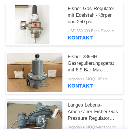
Fisher-Gas-Regulator
mit Edelstahl-Körper
und 250 psi
Einlassdruck für
USD 550-600 Each Piece MOQ:10sets
Offshore-Anwendungen
KONTAKT
Fisher 289HH
Gasregulierungsgerät
mit 6,9 Bar Max-
Eingangsdruck 45-75
negotiable MOQ:10Sets
psi Federbereich und
KONTAKT
Nitril-Diaphragma
Langes Lebens-
Amerikaner-Fisher Gas
Pressure Regulator
For-Feuer-u. -gas-
negotiable MOQ:Verhandlung