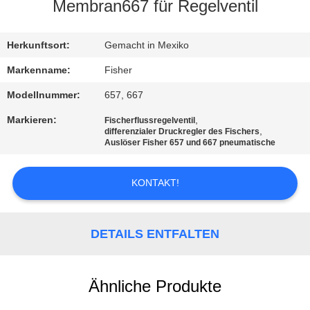
Membran667 für Regelventil
KONTAKT
MIT
Herkunftsort:
Gemacht in Mexiko
UNS
Markenname:
Fisher
Modellnummer:
657, 667
NEUIGKEITEN
Markieren:
,
Fischerflussregelventil
,
differenzialer Druckregler des Fischers
Auslöser Fisher 657 und 667 pneumatische
BITTE UM
EIN
KONTAKT!
ANGEBOT
DETAILS ENTFALTEN
SITEMAP
Ähnliche Produkte
DATENSCHUTZERKLÄRUNG