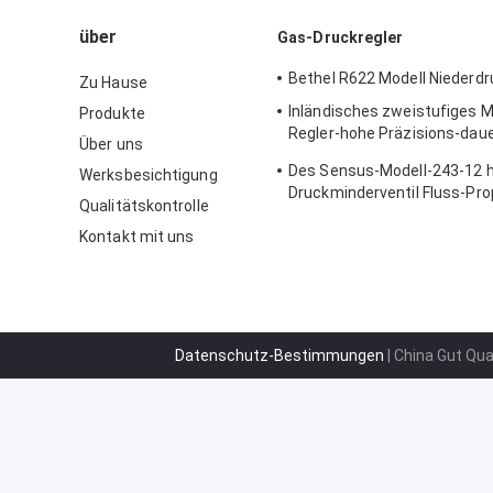
über
Gas-Druckregler
Bethel R622 Modell Niederdr
Zu Hause
Inländisches zweistufiges M
Produkte
Regler-hohe Präzisions-dau
Über uns
Gusskörper Sensus 496
Des Sensus-Modell-243-12 
Werksbesichtigung
Druckminderventil Fluss-Pro
Qualitätskontrolle
125psi
Kontakt mit uns
Datenschutz-Bestimmungen
| China Gut Qua