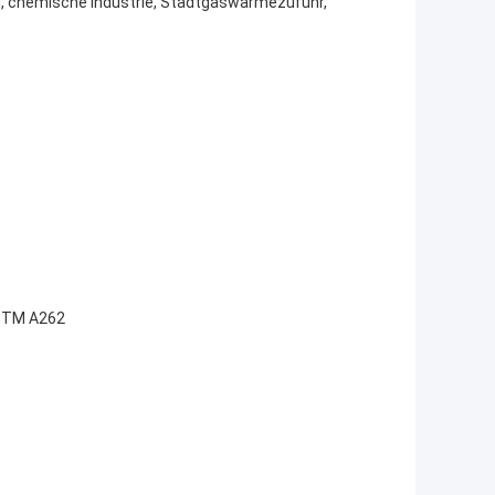
, chemische Industrie, Stadtgaswärmezufuhr,
ASTM A262