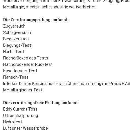
Wasserversorgung und in der Entwässerung, Stromerzeugung, Erdöl
Metallurgie, medizinische Industrie weitverbreitet.
Die Zerstörungsprüfung umfasst:
Zugversuch
Schlagversuch
Biegeversuch
Biegungs-Test
Härte-Test
Flachdrücken des Tests
Flachdrückender Rücktest
Erweiternder Test
Flansch-Test
Interkristalliner Korrosions-Test in Übereinstimmung mit Praxis E 
Metallurgischer Test
Die zerstörungsfreie Prüfung umfasst:
Eddy Current Test
Ultraschallprüfung
Hydrotest
Luft unter Wasserprobe