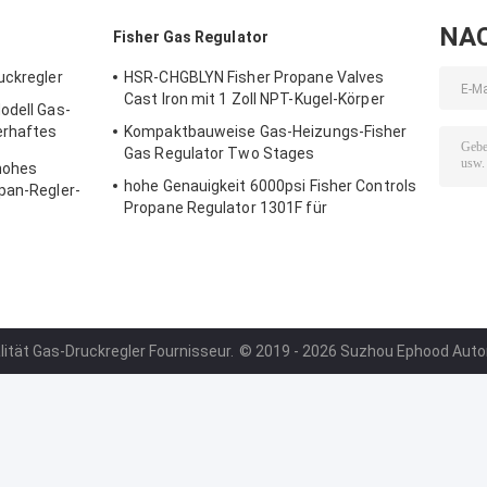
NA
Fisher Gas Regulator
uckregler
HSR-CHGBLYN Fisher Propane Valves
Cast Iron mit 1 Zoll NPT-Kugel-Körper
odell Gas-
erhaftes
Kompaktbauweise Gas-Heizungs-Fisher
Gas Regulator Two Stages
hohes
hohe Genauigkeit 6000psi Fisher Controls
pan-Regler-
Propane Regulator 1301F für
Kompression
lität Gas-Druckregler Fournisseur.
© 2019 - 2026 Suzhou Ephood Automa