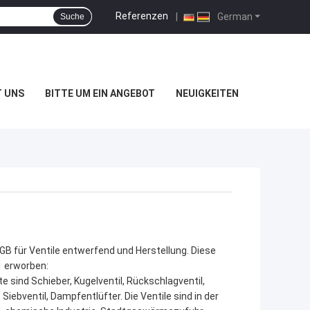
Referenzen
|
German
Suche
T UNS
BITTE UM EIN ANGEBOT
NEUIGKEITEN
 GB für Ventile entwerfend und Herstellung. Diese
1 erworben:
sind Schieber, Kugelventil, Rückschlagventil,
, Siebventil, Dampfentlüfter. Die Ventile sind in der