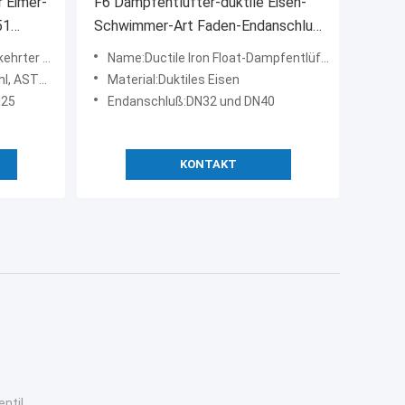
 Eimer-
F6 Dampfentlüfter-duktile Eisen-
51
Schwimmer-Art Faden-Endanschluß
Thread
des Modell-DSC
mpfentlüfter
Name:Ductile Iron Float-Dampfentlüfter des Modell-F6
A105. WCB
Material:Duktiles Eisen
N25
Endanschluß:DN32 und DN40
KONTAKT
ntil