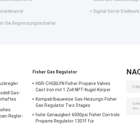
matikventil
Digital-Ventil-Stellwerk
en Sie Begrenzungsschalter
NA
Fisher Gas Regulator
uckregler
HSR-CHGBLYN Fisher Propane Valves
Cast Iron mit 1 Zoll NPT-Kugel-Körper
odell Gas-
erhaftes
Kompaktbauweise Gas-Heizungs-Fisher
Gas Regulator Two Stages
hohes
hohe Genauigkeit 6000psi Fisher Controls
pan-Regler-
Propane Regulator 1301F für
Kompression