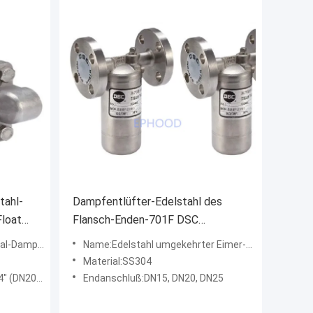
tahl-
Dampfentlüfter-Edelstahl des
Float
Flansch-Enden-701F DSC
umgewandelt für Kühlwasser
es Modell-FSS5
Name:Edelstahl umgekehrter Eimer-Dampfentlüfter
Material:SS304
, 1" (DN25)
Endanschluß:DN15, DN20, DN25