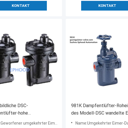
KONTAKT
KONTAKT
bildliche DSC-
981K Dampfentlüfter-Rohe
ntlüfter-hohe
des Modell-DSC wandelte E
gsfähigkeits-Faden-
Dampfentlüfter mit
orfener umgekehrter Eimer-StahlDampfentlüfter
Name:Umgekehrter Eimer-Dampfentlüfter mit Sic
hluss-Art
Sicherheitsventil um