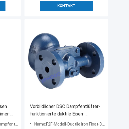
KONTAKT
isen
Vorbildlicher DSC Dampfentlüfter-
imer-
funktionierte duktile Eisen-
Schwimmer-Art Flansch-Ende F2F-
herheitsventil
Name:F2F-Modell-Ductile Iron Float-Dampfentlüfter
Reihen-