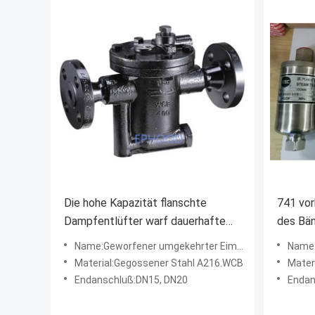
Die hohe Kapazität flanschte
741 vor
Dampfentlüfter warf dauerhafte
des Bä
Stahlkorrosionsbeständigkeit
Temp-be
Name:Geworfener umgekehrter Eimer-StahlDampfentlüfter
Name:Ed
umwandelte Eimer-Art
Siegele
Material:Gegossener Stahl A216.WCB
Mater
Endanschluß:DN15, DN20
Endan