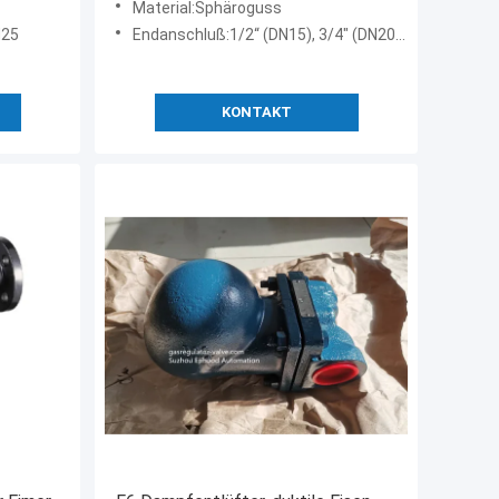
Material:Sphäroguss
N25
Endanschluß:1/2“ (DN15), 3/4" (DN20), 1" (DN25)
KONTAKT