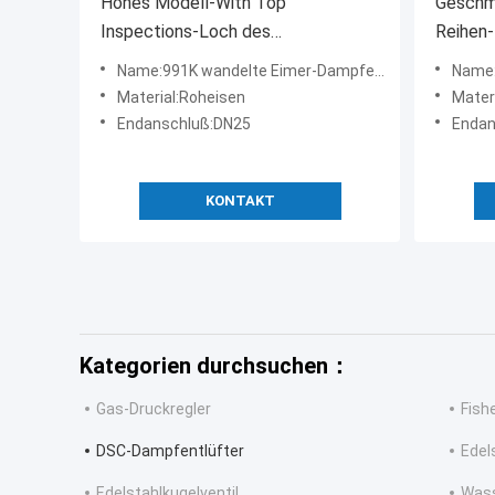
Hohes Modell-With Top
Geschm
Inspections-Loch des
Reihen-
Vielseitigkeits-Dampfentlüfter-
Stahlen
Name:991K wandelte Eimer-Dampfentlüfter mit Sicherheitsventil um
Name:Gesc
991K mit Sicherheitsventil
Dampfe
Material:Roheisen
Materia
Endanschluß:DN25
Endans
KONTAKT
Kategorien durchsuchen：
Gas-Druckregler
Fish
DSC-Dampfentlüfter
Edel
Edelstahlkugelventil
Wass