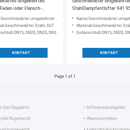
iedetes umgekehrtes
Geschmiedeter umgekehrter
Faden-oder Flansch-
StahlDampfentlüfter 941 9
de des Eimer-
vorbildliches Flansch-Ende 
hmiedeter umgekehrter Eimer-StahlDampfentlüfter
Name:Geschmiedeter umgekehrter Eimer-StahlDa
ntlüfter-642 - 646
DN15
l:Geschmiedeter Stahl, ASTM A105. WCB
Material:Geschmiedeter Stahl, ASTM 
chluß:DN15, DN20, DN25, DN32, DN40
Endanschluß:DN15, DN20, D
KONTAKT
KONTAKT
Page 1 of 1
er Gas Regulator
Differenzdruckgeber
stahl-Kugelventil
Wasserschieber
erDrosselventil
Edelstahl-Rückschlagve