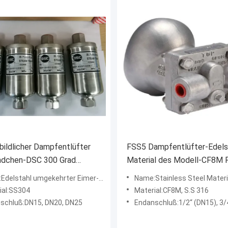
bildlicher Dampfentlüfter
FSS5 Dampfentlüfter-Edels
ndchen-DSC 300 Grad
Material des Modell-CF8M 
ständiger völlig
Ball Type
elstahl umgekehrter Eimer-Dampfentlüfter
Name:Stainless Steel Material-Dampfentlüfter d
ntwurf
ial:SS304
Material:CF8M, S.S 316
schluß:DN15, DN20, DN25
Endanschluß:1/2“ (DN15), 3/4" (DN20)