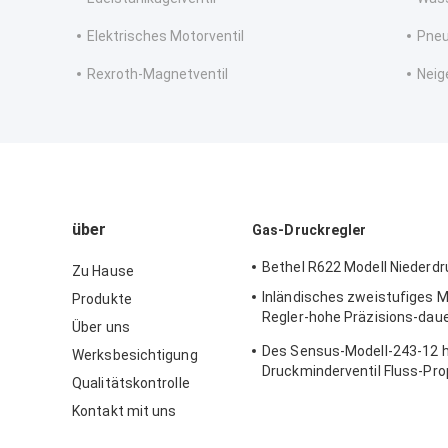
Elektrisches Motorventil
Pneu
Rexroth-Magnetventil
Neig
über
Gas-Druckregler
Bethel R622 Modell Niederdr
Zu Hause
Inländisches zweistufiges M
Produkte
Regler-hohe Präzisions-dau
Über uns
Gusskörper Sensus 496
Des Sensus-Modell-243-12 
Werksbesichtigung
Druckminderventil Fluss-Pro
Qualitätskontrolle
125psi
Kontakt mit uns