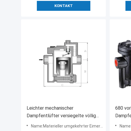
KONTAKT
Leichter mechanischer
680 vor
Dampfentlüfter versiegelte völlig
Dampfe
Floss-thermostatischen
Leistun
Name:Materieller umgekehrter Eimer-Dampfentlüfter des Edelstahl-780
Name:Gew
Dampfentlüfter
Endansc