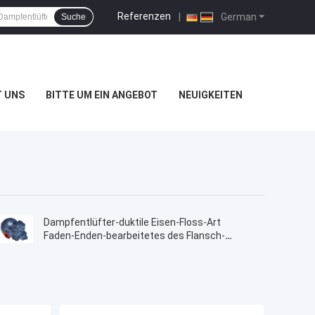
Referenzen
|
German
Suche
T UNS
BITTE UM EIN ANGEBOT
NEUIGKEITEN
Dampfentlüfter-duktile Eisen-Floss-Art
Faden-Enden-bearbeitetes des Flansch-
Enden-DSC Modell F22