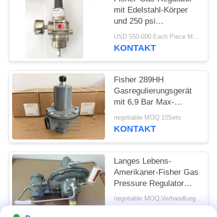
mit Edelstahl-Körper
und 250 psi
Einlassdruck für
USD 550-600 Each Piece MOQ:10sets
Offshore-Anwendungen
KONTAKT
Fisher 289HH
Gasregulierungsgerät
mit 6,9 Bar Max-
Eingangsdruck 45-75
negotiable MOQ:10Sets
psi Federbereich und
KONTAKT
Nitril-Diaphragma
Langes Lebens-
Amerikaner-Fisher Gas
Pressure Regulator
For-Feuer-u. -gas-
negotiable MOQ:Verhandlung
Systeme 299H
KONTAKT