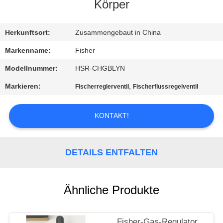
Körper
KONTAKT
MIT
Herkunftsort:
Zusammengebaut in China
UNS
Markenname:
Fisher
Modellnummer:
HSR-CHGBLYN
NEUIGKEITEN
Markieren:
,
Fischerreglerventil
Fischerflussregelventil
BITTE UM
KONTAKT!
EIN
ANGEBOT
DETAILS ENTFALTEN
SITEMAP
Ähnliche Produkte
DATENSCHUTZERKLÄRUNG
Fisher-Gas-Regulator