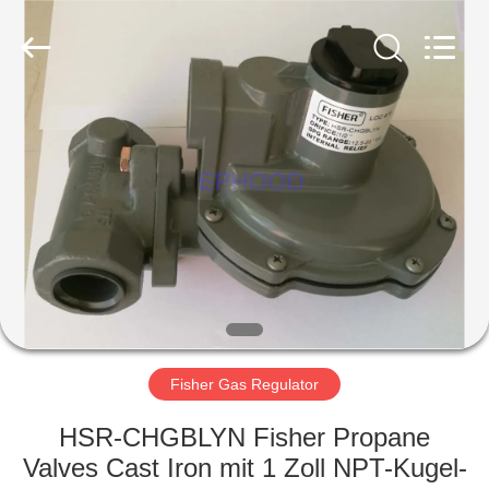
Ephood
Automation
Equipment
Co.,
Ltd..
All
Rights
Reserved.
ZU
HAUSE
PRODUKTE
ÜBER
UNS
WERKSBESICHTIGUNG
Fisher Gas Regulator
HSR-CHGBLYN Fisher Propane
QUALITÄTSKONTROLLE
Valves Cast Iron mit 1 Zoll NPT-Kugel-