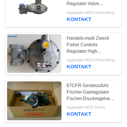
Regulator Valve
CS400IN8EC8
negotiable MOQ:Verhandlung
verwenden auf Gas-
KONTAKT
Kessel
Handels-multi Zweck
Fisher Controls
Regulator High
Flexibilitys
negotiable MOQ:Verhandlung
KONTAKT
67CFR Gerätezufuhr
Fischer-Gasregulator
Fischer-Druckregelventil
zur Verringerung des
negotiable MOQ:10sets
Drucks 67CFR-237
KONTAKT