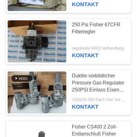
KONTAKT
KONTAKT
MIT
250 Psi Fisher 67CFR
UNS
Filterregler
NEUIGKEITEN
negotiable MOQ:Verhandlung
KONTAKT
BITTE UM
Duktile vorbildlicher
EIN
Pressure Gas Regulator
ANGEBOT
250PSI Einlass Eisen-
Fisher Gas Regulators
USD224-260 Each One Set MOQ:6Sets
627
KONTAKT
SITEMAP
DATENSCHUTZERKLÄRUNG
Fisher CS400 2 Zoll-
Endanschluß Fisher