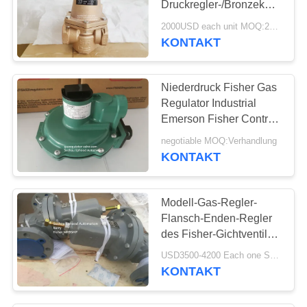
Druckregler-/Bronzekörper-
Material des Modell-E55
2000USD each unit MOQ:2sets
von Emerson Fisher
KONTAKT
Niederdruck Fisher Gas
Regulator Industrial
Emerson Fisher Control
Valve
negotiable MOQ:Verhandlung
KONTAKT
Modell-Gas-Regler-
Flansch-Enden-Regler
des Fisher-Gichtventil-
95 vorbildlicher
USD3500-4200 Each one Set MOQ:Verhandlung
MR95HP für
KONTAKT
abgefeuerte Heizungen
und Kessel