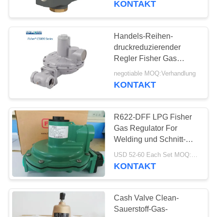
KONTAKT
Handels-Reihen-
druckreduzierender
Regler Fisher Gas
Regulators CS800
negotiable MOQ:Verhandlung
KONTAKT
R622-DFF LPG Fisher
Gas Regulator For
Welding und Schnitt-
Industrie
USD 52-60 Each Set MOQ:12sets
KONTAKT
Cash Valve Clean-
Sauerstoff-Gas-