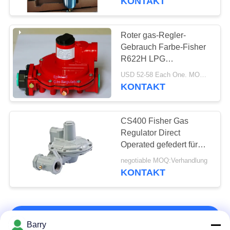
KONTAKT
Roter gas-Regler-
Gebrauch Farbe-Fisher
R622H LPG
Hochdruckfür das
USD 52-58 Each One. MOQ:10sets
Kochen, langes Leben
KONTAKT
CS400 Fisher Gas
Regulator Direct
Operated gefedert für
Gas-Kessel
negotiable MOQ:Verhandlung
KONTAKT
KONTAKT!
Barry