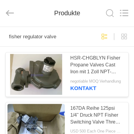
Ephood
Automation
Equipment
Co.,
Produkte
Ltd..
All
Rights
Reserved.
ZU
fisher regulator valve
HAUSE
HSR-CHGBLYN Fisher
PRODUKTE
Propane Valves Cast
Iron mit 1 Zoll NPT-
ÜBER
Kugel-Körper
negotiable MOQ:Verhandlung
UNS
KONTAKT
WERKSBESICHTIGUNG
167DA Reihe 125psi
1/4" Druck NPT Fisher
Switching Valve Three
QUALITÄTSKONTROLLE
Way
USD 500 Each One Piece MOQ:6Sets