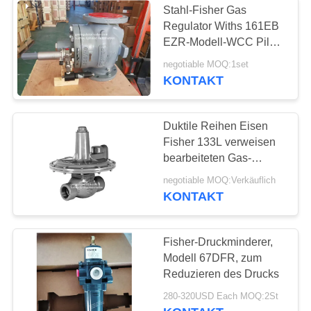
Stahl-Fisher Gas
Regulator Withs 161EB
EZR-Modell-WCC Pilot-
Valve High Flow-Rate
negotiable MOQ:1set
KONTAKT
Duktile Reihen Eisen
Fisher 133L verweisen
bearbeiteten Gas-
druckreduzierenden
negotiable MOQ:Verkäuflich
Regler
KONTAKT
Fisher-Druckminderer,
Modell 67DFR, zum
Reduzieren des Drucks
280-320USD Each MOQ:2St