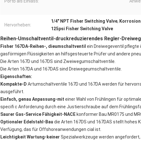
Portb als Einlass:
Anwe
1/4" NPT Fisher Switching Valve
,
Korrosion
Hervorheben:
125psi Fisher Switching Valve
Reihen-Umschaltventil-druckreduzierendes Regler-Dreiweg
Fisher 167DA-Reihen-, dieumschaltventil
ein Dreiwegeventil pflegte
gasförmigen Flüssigkeiten an hilfsgesteuerte Prüfer und andere pne
Die Arten 167D und 167DS sind Zweiwegumschaltventile.
Die Arten 167DA und 167DAS sind Dreiwegeumschaltventile.
Eigenschaften:
Kompakte-D
Artumschaltventile 167D und 167DA werden für hervorra
ausgeführt.
Einfach, genau Anpassung-mit
einer Wahl von Frühlingen für optimale
specifi c Anforderung durch eine Justierschraube auf dem Frühlingsfal
Saurer Gas-Service Fähigkeit-NACE
konformer Bau MR0175 und MR0
Optionaler Edelstahl-Bau
die Arten 167DS und 167DAS stellt hohes K
Verfügung, das für Offshoreanwendungen cial ist.
Leichtigkeit Wartung-keiner
Spezialwerkzeuge werden angefordert, 