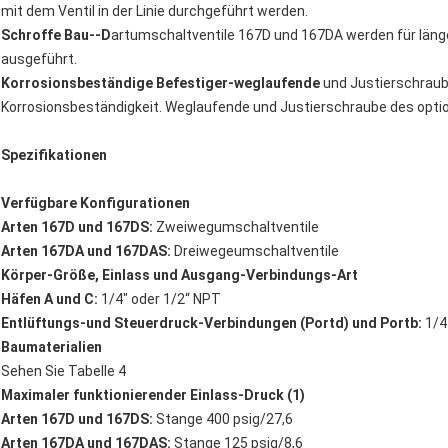
mit dem Ventil in der Linie durchgeführt werden.
Schroffe Bau--D
artumschaltventile 167D und 167DA werden für lä
ausgeführt.
Korrosionsbeständige Befestiger-weglaufende
und Justierschraub
Korrosionsbeständigkeit. Weglaufende und Justierschraube des optio
Spezifikationen
Verfügbare Konfigurationen
Arten 167D und 167DS:
Zweiwegumschaltventile
Arten 167DA und 167DAS:
Dreiwegeumschaltventile
Körper-Größe, Einlass und Ausgang-Verbindungs-Art
Häfen A und C:
1/4" oder 1/2“ NPT
Entlüftungs-und Steuerdruck-Verbindungen (Portd) und Portb:
1/4
Baumaterialien
Sehen Sie Tabelle 4
Maximaler funktionierender Einlass-Druck (1)
Arten 167D und 167DS:
Stange 400 psig/27,6
Arten 167DA und 167DAS:
Stange 125 psig/8,6