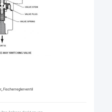
,
r
Fischerreglerventil