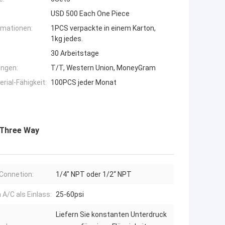
USD 500 Each One Piece
rmationen:
1PCS verpackte in einem Karton,
1kg jedes.
30 Arbeitstage
ngen:
T/T, Western Union, MoneyGram
ial-Fähigkeit:
100PCS jeder Monat
 Three Way
Connetion:
1/4" NPT oder 1/2“ NPT
 A/C als Einlass:
25-60psi
Liefern Sie konstanten Unterdruck