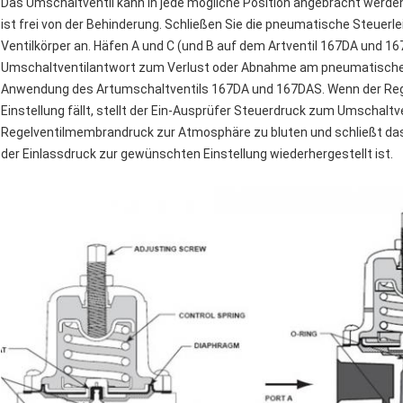
Das Umschaltventil kann in jede mögliche Position angebracht werden u
ist frei von der Behinderung. Schließen Sie die pneumatische Steuerle
Ventilkörper an. Häfen A und C (und B auf dem Artventil 167DA und 
Umschaltventilantwort zum Verlust oder Abnahme am pneumatischen 
Anwendung des Artumschaltventils 167DA und 167DAS. Wenn der Rege
Einstellung fällt, stellt der Ein-Ausprüfer Steuerdruck zum Umschaltv
Regelventilmembrandruck zur Atmosphäre zu bluten und schließt das R
der Einlassdruck zur gewünschten Einstellung wiederhergestellt ist.