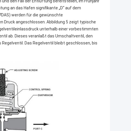
nd den Fall der Entlüftung bereitstellen, im Frühjahr
itung an das Hafen signifikante „D“ auf dem
167DAS) werden für die gewünschte
Druck angeschlossen. Abbildung 5 zeigt typische
lventileinlassdruck unterhalb einer vorbestimmten
entil ab. Dieses veranlaßt das Umschaltventil, den
egelventil. Das Regelventil bleibt geschlossen, bis