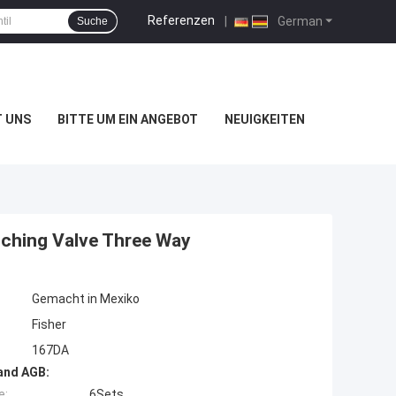
Referenzen
|
German
Suche
T UNS
BITTE UM EIN ANGEBOT
NEUIGKEITEN
tching Valve Three Way
Gemacht in Mexiko
Fisher
167DA
and AGB:
e:
6Sets