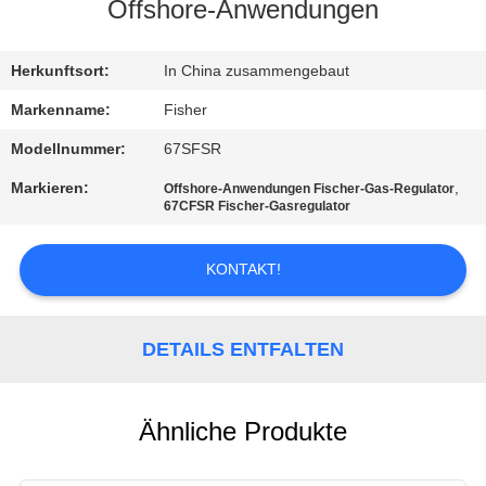
Offshore-Anwendungen
KONTAKT
MIT
Herkunftsort:
In China zusammengebaut
UNS
Markenname:
Fisher
Modellnummer:
67SFSR
NEUIGKEITEN
Markieren:
,
Offshore-Anwendungen Fischer-Gas-Regulator
67CFSR Fischer-Gasregulator
BITTE UM
KONTAKT!
EIN
ANGEBOT
DETAILS ENTFALTEN
SITEMAP
Ähnliche Produkte
DATENSCHUTZERKLÄRUNG