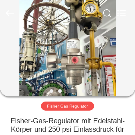
Ephood
Automation
Equipment
Co.,
Ltd..
All
Rights
Reserved.
ZU
HAUSE
PRODUKTE
ÜBER
UNS
WERKSBESICHTIGUNG
Fisher Gas Regulator
Fisher-Gas-Regulator mit Edelstahl-
QUALITÄTSKONTROLLE
Körper und 250 psi Einlassdruck für