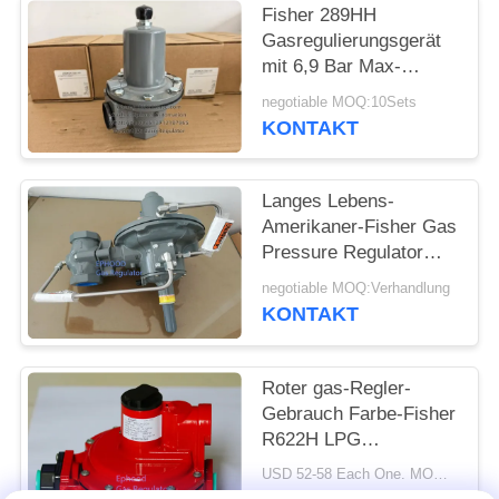
Fisher 289HH
Gasregulierungsgerät
mit 6,9 Bar Max-
Eingangsdruck 45-75
negotiable MOQ:10Sets
psi Federbereich und
KONTAKT
Nitril-Diaphragma
Langes Lebens-
Amerikaner-Fisher Gas
Pressure Regulator
For-Feuer-u. -gas-
negotiable MOQ:Verhandlung
Systeme 299H
KONTAKT
Roter gas-Regler-
Gebrauch Farbe-Fisher
R622H LPG
Hochdruckfür das
USD 52-58 Each One. MOQ:10sets
Kochen, langes Leben