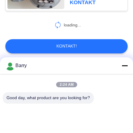
KONTAKT
loading...
KONTAKT!
Barry
Beliebte Kategorien
Alle
2:24 AM
Gas-Druckregler
Fisher Gas Regulator
Good day, what product are you looking for?
Differenzdruckgeber
DSC-Dampfentlüfter
Edelstahl-Kugelventil
Wasserschieber