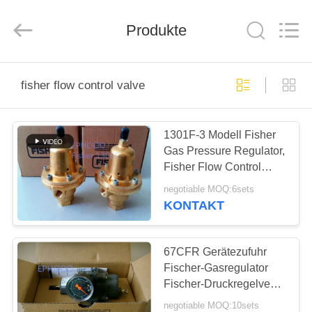
Ephood
Automation
Equipment
Co.,
Produkte
Ltd..
All
Rights
Reserved.
ZU
fisher flow control valve
HAUSE
1301F-3 Modell Fisher
PRODUKTE
Gas Pressure Regulator,
Fisher Flow Control
ÜBER
Valve
negotiable MOQ:6sets
UNS
KONTAKT
WERKSBESICHTIGUNG
67CFR Gerätezufuhr
Fischer-Gasregulator
Fischer-Druckregelventil
QUALITÄTSKONTROLLE
zur Verringerung des
negotiable MOQ:10sets