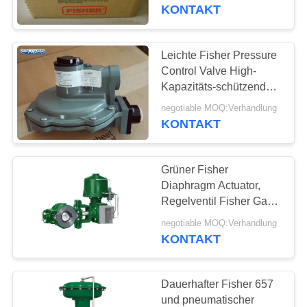
Drucks 67CFR-237
KONTAKT
KONTAKT
MIT
Leichte Fisher Pressure
UNS
Control Valve High-
Kapazitäts-schützender
Einlass-Schirm
NEUIGKEITEN
negotiable MOQ:Verhandlung
KONTAKT
BITTE UM
Grüner Fisher
EIN
Diaphragm Actuator,
ANGEBOT
Regelventil Fisher Gas
Regulators V250
negotiable MOQ:Verhandlung
KONTAKT
SITEMAP
DATENSCHUTZERKLÄRUNG
Dauerhafter Fisher 657
und pneumatischer