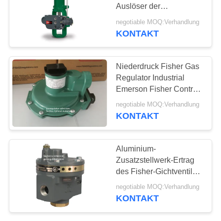
Auslöser der
Membran667 für
negotiable MOQ:Verhandlung
Regelventil
KONTAKT
Niederdruck Fisher Gas
Regulator Industrial
Emerson Fisher Control
Valve
negotiable MOQ:Verhandlung
KONTAKT
Aluminium-
Zusatzstellwerk-Ertrag
des Fisher-Gichtventil-
2625 des Volumen-
negotiable MOQ:Verhandlung
2625NS
KONTAKT