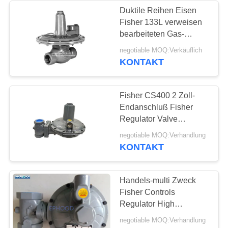
Duktile Reihen Eisen
Fisher 133L verweisen
bearbeiteten Gas-
druckreduzierenden
negotiable MOQ:Verkäuflich
Regler
KONTAKT
Fisher CS400 2 Zoll-
Endanschluß Fisher
Regulator Valve
CS400IN8EC8
negotiable MOQ:Verhandlung
verwenden auf Gas-
KONTAKT
Kessel
Handels-multi Zweck
Fisher Controls
Regulator High
Flexibilitys
negotiable MOQ:Verhandlung