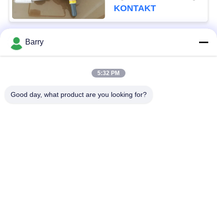
Systeme 299H
KONTAKT
Barry
Beliebte Kategorien
Alle
5:32 PM
Gas-Druckregler
Fisher Gas Regulator
Good day, what product are you looking for?
Differenzdruckgeber
DSC-Dampfentlüfter
Edelstahl-Kugelventil
Wasserschieber
Edelstahlkugelventil
WasserDrosselventil
Unterzeichnen