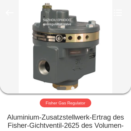
Ephood
Automation
Equipment
Co.,
Ltd..
All
Rights
Reserved.
ZU
HAUSE
PRODUKTE
ÜBER
UNS
WERKSBESICHTIGUNG
Fisher Gas Regulator
Aluminium-Zusatzstellwerk-Ertrag des
QUALITÄTSKONTROLLE
Fisher-Gichtventil-2625 des Volumen-