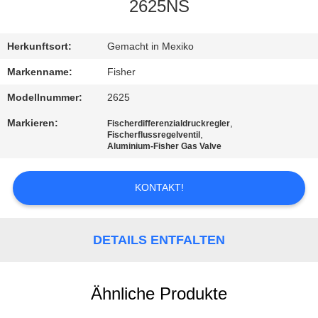
2625NS
KONTAKT
MIT
Herkunftsort:
Gemacht in Mexiko
UNS
Markenname:
Fisher
Modellnummer:
2625
NEUIGKEITEN
Markieren:
,
Fischerdifferenzialdruckregler
,
Fischerflussregelventil
Aluminium-Fisher Gas Valve
BITTE UM
EIN
KONTAKT!
ANGEBOT
DETAILS ENTFALTEN
SITEMAP
Ähnliche Produkte
DATENSCHUTZERKLÄRUNG