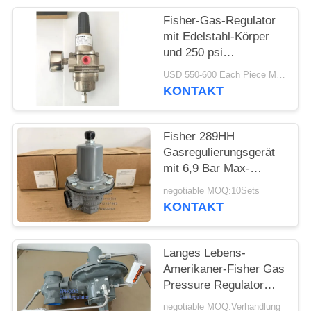
Fisher-Gas-Regulator
mit Edelstahl-Körper
und 250 psi
Einlassdruck für
USD 550-600 Each Piece MOQ:10sets
Offshore-Anwendungen
KONTAKT
Fisher 289HH
Gasregulierungsgerät
mit 6,9 Bar Max-
Eingangsdruck 45-75
negotiable MOQ:10Sets
psi Federbereich und
KONTAKT
Nitril-Diaphragma
Langes Lebens-
Amerikaner-Fisher Gas
Pressure Regulator
For-Feuer-u. -gas-
negotiable MOQ:Verhandlung