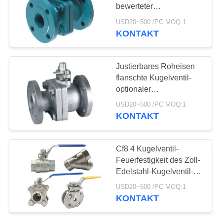
bewerteter
bidirektionaler
USD20~500 /PC MOQ:1
Absperrvorrichtungs-
KONTAKT
25
Funktion
Edelstahl-
Justierbares Roheisen
Kugelventil
flanschte Kugelventil-
optionaler
verschließbarer Griff des
USD20~500 /PC MOQ:1
Kugelventil-2pc
KONTAKT
18
Cf8 4 Kugelventil-
Feuerfestigkeit des Zoll-
Wasserschieber
Edelstahl-Kugelventil-
316 SS
USD20~500 /PC MOQ:1
KONTAKT