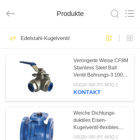
Ephood
Automation
Equipment
Co.,
Produkte
Ltd..
All
Rights
Reserved.
ZU
23
Edelstahl-Kugelventil
HAUSE
Gas-Druckregler
Verringerte Weise CF8M
PRODUKTE
Stainless Steel Ball
Ventil Bohrungs-3 1000
ÜBER
P/in mit Faden-
USD20~500 /PC MOQ:1
Verbindung
UNS
KONTAKT
44
Fisher Gas
WERKSBESICHTIGUNG
Weiche Dichtungs-
duktiles Eisen-
Regulator
Kugelventil-flexibles
QUALITÄTSKONTROLLE
wasserundurchlässiges
USD20~500 /PC MOQ:1