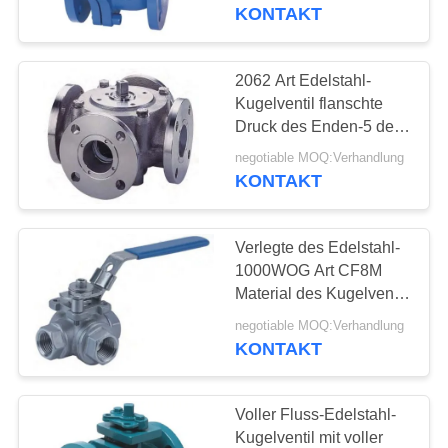
Steuerung- des
KONTAKT
DatenflussesKugelventil
KONTAKT
MIT
2062 Art Edelstahl-
17
UNS
Kugelventil flanschte
Druck des Enden-5 der
Differenzdruckgeber
Weisen-150LB
NEUIGKEITEN
negotiable MOQ:Verhandlung
KONTAKT
BITTE UM
Verlegte des Edelstahl-
EIN
1000WOG Art CF8M
ANGEBOT
Material des Kugelventil-
15
2057N
negotiable MOQ:Verhandlung
KONTAKT
SITEMAP
DSC-Dampfentlüfter
DATENSCHUTZERKLÄRUNG
Voller Fluss-Edelstahl-
Kugelventil mit voller