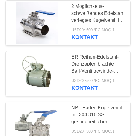
2 Möglichkeits-
schweißendes Edelstahl
8
verlegtes Kugelventil für
Gas und Wasser
USD20~500 /PC MOQ:1
Edelstahlkugelventil
KONTAKT
ER Reihen-Edelstahl-
Drehzapfen brachte
Ball-Ventilgewinde-
Verbindungsart an
17
USD20~500 /PC MOQ:1
KONTAKT
WasserDrosselventil
NPT-Faden Kugelventil
mit 304 316 SS
gesundheitlicher
kompakter mit
USD20~500 /PC MOQ:1
gewundener gedrehter