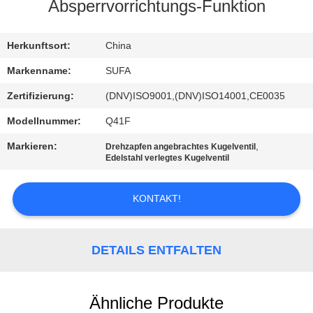
Absperrvorrichtungs-Funktion
KONTAKT
MIT
Herkunftsort:
China
UNS
Markenname:
SUFA
Zertifizierung:
(DNV)ISO9001,(DNV)ISO14001,CE0035
NEUIGKEITEN
Modellnummer:
Q41F
Markieren:
,
Drehzapfen angebrachtes Kugelventil
BITTE UM
Edelstahl verlegtes Kugelventil
EIN
KONTAKT!
ANGEBOT
SITEMAP
DETAILS ENTFALTEN
DATENSCHUTZERKLÄRUNG
Ähnliche Produkte