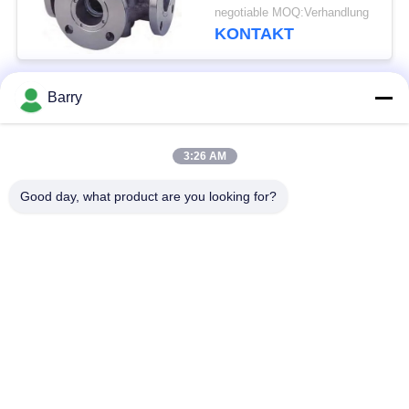
Weisen-150LB
negotiable MOQ:Verhandlung
KONTAKT
Barry
Beliebte Kategorien
Alle
3:26 AM
Gas-Druckregler
Fisher Gas Regulator
Good day, what product are you looking for?
Differenzdruckgeber
DSC-Dampfentlüfter
Edelstahl-Kugelventil
Wasserschieber
Edelstahlkugelventil
WasserDrosselventil