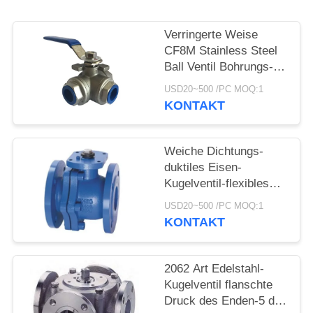
Verringerte Weise
CF8M Stainless Steel
Ball Ventil Bohrungs-3
1000 P/in mit Faden-
USD20~500 /PC MOQ:1
Verbindung
KONTAKT
Weiche Dichtungs-
duktiles Eisen-
Kugelventil-flexibles
wasserundurchlässiges
USD20~500 /PC MOQ:1
Steuerung- des
KONTAKT
DatenflussesKugelventil
2062 Art Edelstahl-
Kugelventil flanschte
Druck des Enden-5 der