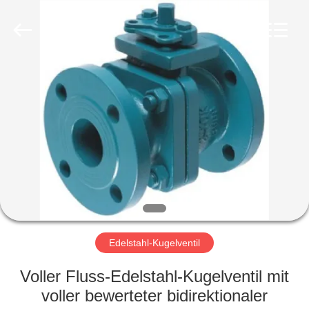
Ephood
Automation
Equipment
Co.,
Ltd..
All
Rights
Reserved.
ZU
HAUSE
PRODUKTE
ÜBER
UNS
WERKSBESICHTIGUNG
Edelstahl-Kugelventil
Voller Fluss-Edelstahl-Kugelventil mit
QUALITÄTSKONTROLLE
voller bewerteter bidirektionaler