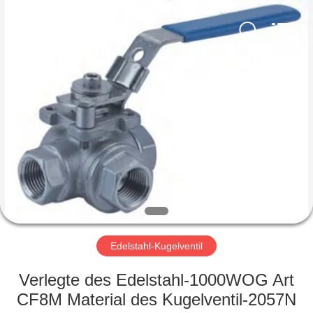
Ephood
Automation
Equipment
Co.,
Ltd..
All
Rights
Reserved.
ZU
HAUSE
PRODUKTE
ÜBER
UNS
WERKSBESICHTIGUNG
Edelstahl-Kugelventil
Verlegte des Edelstahl-1000WOG Art
QUALITÄTSKONTROLLE
CF8M Material des Kugelventil-2057N