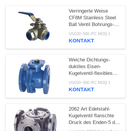
Verringerte Weise
CF8M Stainless Steel
Ball Ventil Bohrungs-3
1000 P/in mit Faden-
USD20~500 /PC MOQ:1
Verbindung
KONTAKT
Weiche Dichtungs-
duktiles Eisen-
Kugelventil-flexibles
wasserundurchlässiges
USD20~500 /PC MOQ:1
Steuerung- des
KONTAKT
DatenflussesKugelventil
2062 Art Edelstahl-
Kugelventil flanschte
Druck des Enden-5 der
Weisen-150LB