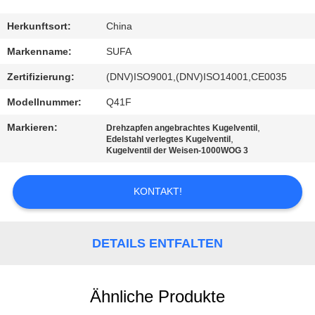
KONTAKT
Herkunftsort:
China
MIT
Markenname:
SUFA
UNS
Zertifizierung:
(DNV)ISO9001,(DNV)ISO14001,CE0035
Modellnummer:
Q41F
NEUIGKEITEN
Markieren:
,
Drehzapfen angebrachtes Kugelventil
,
Edelstahl verlegtes Kugelventil
Kugelventil der Weisen-1000WOG 3
BITTE UM
EIN
KONTAKT!
ANGEBOT
DETAILS ENTFALTEN
SITEMAP
DATENSCHUTZERKLÄRUNG
Ähnliche Produkte