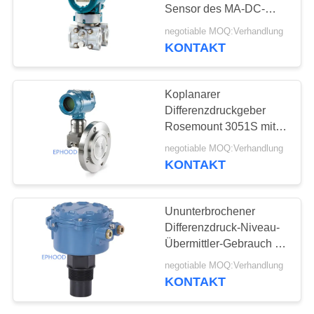
Sensor des MA-DC-
Druck-Anzeigegeber-
negotiable MOQ:Verhandlung
EJX110A
KONTAKT
25
Edelstahl-
Koplanarer
Kugelventil
Differenzdruckgeber
Rosemount 3051S mit
Membrandichtung 1199
negotiable MOQ:Verhandlung
KONTAKT
18
Ununterbrochener
Differenzdruck-Niveau-
Wasserschieber
Übermittler-Gebrauch in
den gefährlichen
negotiable MOQ:Verhandlung
Bereichen
KONTAKT