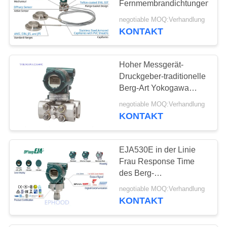
Fernmembrandichtungen
5
negotiable MOQ:Verhandlung
KONTAKT
Pneumatikventil
Hoher Messgerät-
Druckgeber-traditionelle
Berg-Art Yokogawa
EJA440E
negotiable MOQ:Verhandlung
KONTAKT
4
Digital-Ventil-
EJA530E in der Linie
Stellwerk
Frau Response Time
des Berg-
Differenzdruckgeber-90
negotiable MOQ:Verhandlung
KONTAKT
14