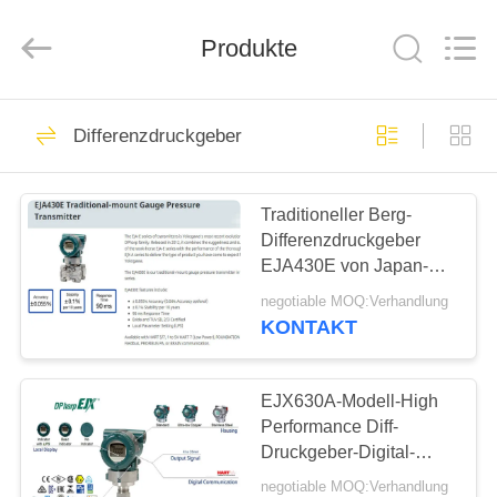
Ephood
Automation
Equipment
Co.,
Produkte
Ltd..
All
Rights
Reserved.
ZU
23
Differenzdruckgeber
HAUSE
Gas-Druckregler
Traditioneller Berg-
PRODUKTE
Differenzdruckgeber
EJA430E von Japan-
ÜBER
Vorlage
negotiable MOQ:Verhandlung
UNS
KONTAKT
44
Fisher Gas
WERKSBESICHTIGUNG
EJX630A-Modell-High
Performance Diff-
Regulator
Druckgeber-Digital-
QUALITÄTSKONTROLLE
Druckgeber
negotiable MOQ:Verhandlung