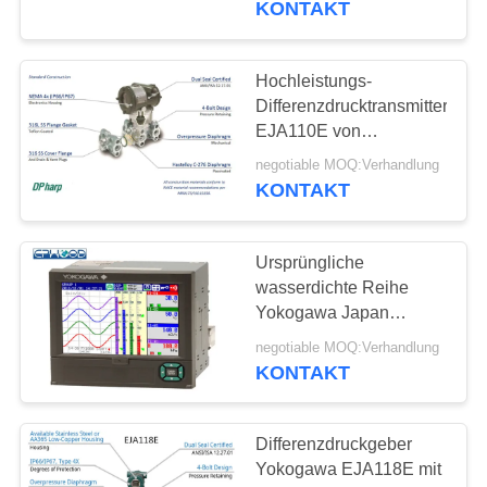
KONTAKT
8
Edelstahl-
Hochleistungs-
Differenzdrucktransmitter
Rückschlagventil
EJA110E von
YOKOGAWA
negotiable MOQ:Verhandlung
KONTAKT
Ursprüngliche
9
wasserdichte Reihe
Elektrisches
Yokogawa Japan
Recorder-Fx1000 ohne
Motorventil
negotiable MOQ:Verhandlung
Papier mit CF-Karte
KONTAKT
Differenzdruckgeber
Yokogawa EJA118E mit