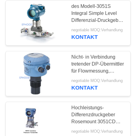
des Modell-3051S
Integral Simple Level
8
Differenzial-Druckgeber-
2 legt integrale
negotiable MOQ:Verhandlung
Edelstahlkugelventil
Vielfältigkeit neu
KONTAKT
Nicht- in Verbindung
tretender DP-Übermittler
für Flowmessung,
Druckgeber mit Anzeige
17
negotiable MOQ:Verhandlung
KONTAKT
WasserDrosselventil
Hochleistungs-
Differenzdruckgeber
Rosemount 3051CD
koplanar
negotiable MOQ:Verhandlung