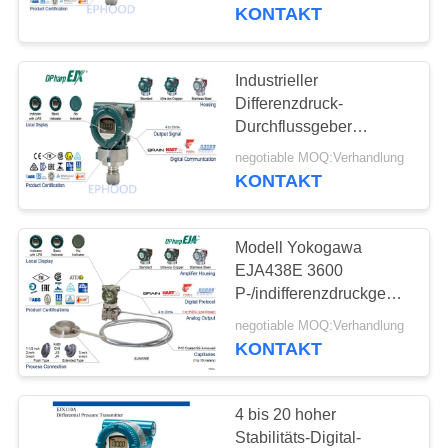
KONTAKT
KONTAKT
MIT
Industrieller
17
UNS
Differenzdruck-
Durchflussgeber
Differenzdruckgeber
EJX530A mit genauem
NEUIGKEITEN
negotiable MOQ:Verhandlung
Maß
KONTAKT
BITTE UM
Modell Yokogawa
EIN
EJA438E 3600
ANGEBOT
P-/indifferenzdruckgeber
15
mit
negotiable MOQ:Verhandlung
Fernmembrandichtung
KONTAKT
SITEMAP
DSC-Dampfentlüfter
DATENSCHUTZERKLÄRUNG
4 bis 20 hoher
Stabilitäts-Digital-