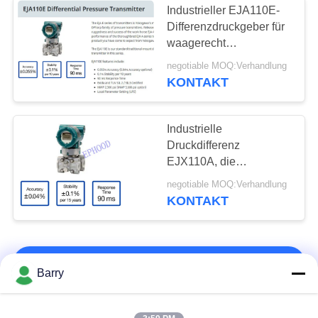
Industrieller EJA110E-
Rexroth-
Differenzdruckgeber für
waagerecht
Magnetventil
ausgerichtetes Maß
negotiable MOQ:Verhandlung
KONTAKT
Industrielle
Druckdifferenz
15
EJX110A, die
Neigen Sie
Übermittler für
negotiable MOQ:Verhandlung
waagerecht
KONTAKT
Begrenzungsschalter
ausgerichtetes Maß
anzeigt
KONTAKT!
Barry