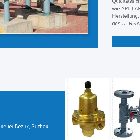
Qualitätssic
entsprechend
wie API, LÄR
die von den
Herstellung
korrekte Prod
des CERS s
Qualitätssi
Hauptventilp
Rückschlagve
Kugelventil, 
sind in der
Stromerzeug.
neuer Bezirk, Suzhou,