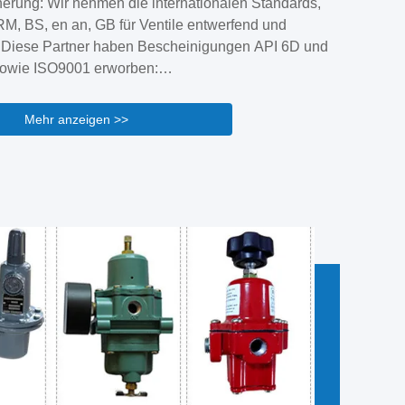
herung: Wir nehmen die internationalen Standards,
 den Spezifikationen zur Verfügung gestellt werden,
M, BS, en an, GB für Ventile entwerfend und
 Kunden sowie die Kunden zu unterstützen, um das
. Diese Partner haben Bescheinigungen API 6D und
ukt zu ...
owie ISO9001 erworben:
cherungssystembescheinigung 2000.
rodukte sind Schieber, Kugelventil,
Mehr anzeigen >>
ntil, Regelventil, Drosselventil, Kugelventil, DBB-
Drosselventil, Siebventil, Dampfentlüfter. Die Ventile
 Wasserversorgung und in der Entwässerung,
..