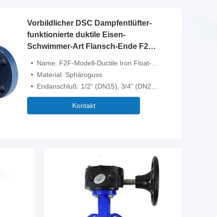
Vorbildlicher DSC Dampfentlüfter-
funktionierte duktile Eisen-
Schwimmer-Art Flansch-Ende F2F-
Reihen-
Name: F2F-Modell-Ductile Iron Float-Dampfentlüfter
Material: Sphäroguss
Endanschluß: 1/2“ (DN15), 3/4" (DN20), 1" (DN25)
Kontakt