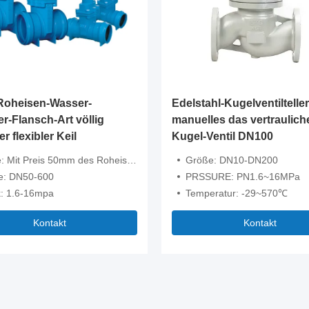
oheisen-Wasser-
Edelstahl-Kugelventiltell
r-Flansch-Art völlig
manuelles das vertraulich
r flexibler Keil
Kugel-Ventil DN100
0mm des Roheisen-Pn16 Dn100 tor F4 Wasser-des Lärm-3352 elastisches Sitzangeflanschtes Ve
Größe: DN10-DN200
e: DN50-600
PRSSURE: PN1.6~16MPa
: 1.6-16mpa
Temperatur: -29~570℃
Kontakt
Kontakt