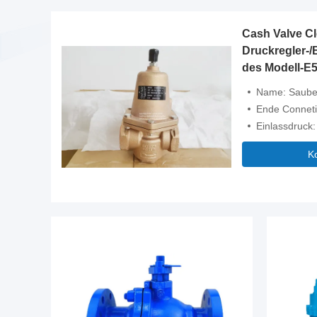
Cash Valve Cl
Druckregler-/
des Modell-E
Fisher
Name: Sauberer Bron
Ende Conneti
Einlassdruck
K