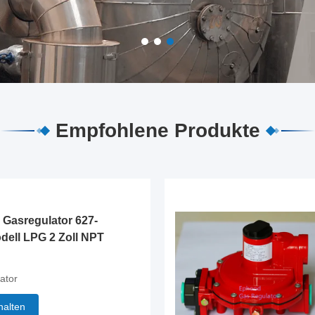
Empfohlene Produkte
r Gasregulator 627-
dell LPG 2 Zoll NPT
ator
halten