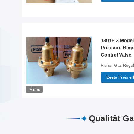
1301F-3 Model
Pressure Regul
Control Valve
Fisher Gas Regul
Beste Preis er
Video
Qualität G