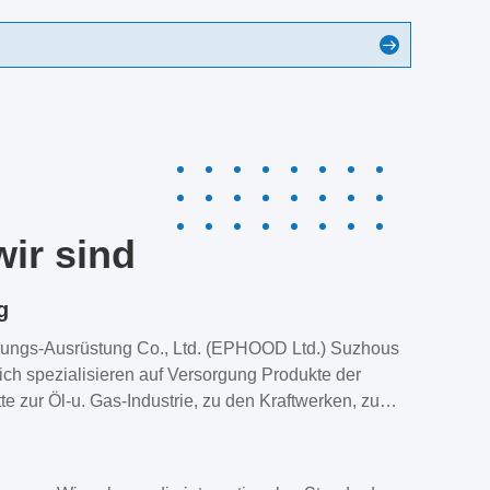
ir sind
g
rungs-Ausrüstung Co., Ltd. (EPHOOD Ltd.) Suzhous
ich spezialisieren auf Versorgung Produkte der
tte zur Öl-u. Gas-Industrie, zu den Kraftwerken, zu
emischen Firmen, zur Wasserbehandlung und zum
 Automatisierungs-System. Unsere beträchtlichen
, wenn die unsere Anforderungen der Kunden