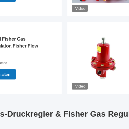
Video
l Fisher Gas
ator, Fisher Flow
ator
halten
Video
as-Druckregler & Fisher Gas Regul