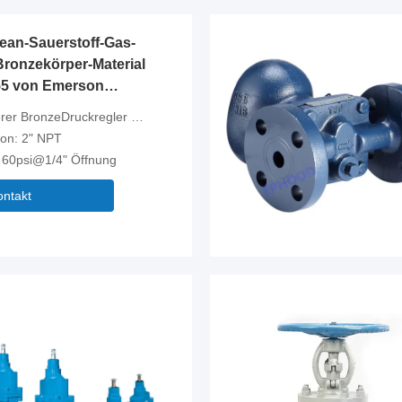
ean-Sauerstoff-Gas-
Bronzekörper-Material
55 von Emerson
zeDruckregler des Sauerstoff-E-55
on: 2" NPT
: 60psi@1/4" Öffnung
ontakt