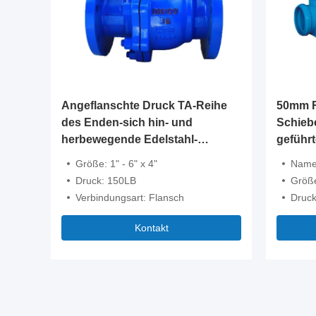
gas-
Angeflanschte Druck TA-Reihe
50mm R
nende
des Enden-sich hin- und
Schiebe
zelnes
herbewegende Edelstahl-
geführte
rung
Kugelventil-150LB
Magnetventil
Größe: 1" - 6" x 4"
Name: Mit Preis 5
50
Druck: 150LB
Größ
"">
Verbindungsart: Flansch
Druck
Kontakt