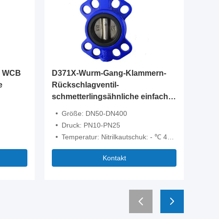
er WCB
D371X-Wurm-Gang-Klammern-
Oblaten
e
Rückschlagventil-
leichte
schmetterlingsähnliche einfache
Kompak
Kompaktbauweise
Größe: DN50-DN400
Seite
Druck: PN10-PN25
Druck
Temperatur: Nitrilkautschuk: - ℃ 40 | 90 ℃ Fluorgummi: - ℃ 20 | ℃ 200
Ventilkörperm
Kontakt