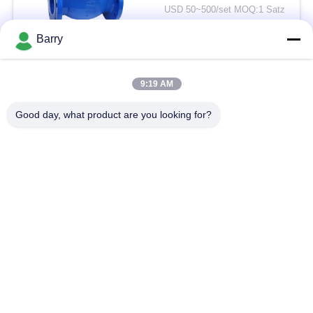
gefederter Mitteldruck
USD 50~500/set MOQ:1 Satz
KONTAKT
Barry
Beliebte Kategorien
Alle
9:19 AM
Good day, what product are you looking for?
Gas-Druckregler
Fisher Gas Regulator
Differenzdruckgeber
DSC-Dampfentlüfter
Edelstahl-Kugelventil
Wasserschieber
Edelstahlkugelventil
WasserDrosselventil