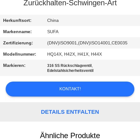
Zurückhalten-Schwingen-Art
KONTAKT
MIT
Herkunftsort:
China
UNS
Markenname:
SUFA
Zertifizierung:
(DNV)ISO9001,(DNV)ISO14001,CE0035
NEUIGKEITEN
Modellnummer:
HQ14X, H42X, H41X, H44X
Markieren:
,
316 SS Rückschlagventil
BITTE UM
Edelstahlsicherheitsventil
EIN
KONTAKT!
ANGEBOT
SITEMAP
DETAILS ENTFALTEN
DATENSCHUTZERKLÄRUNG
Ähnliche Produkte