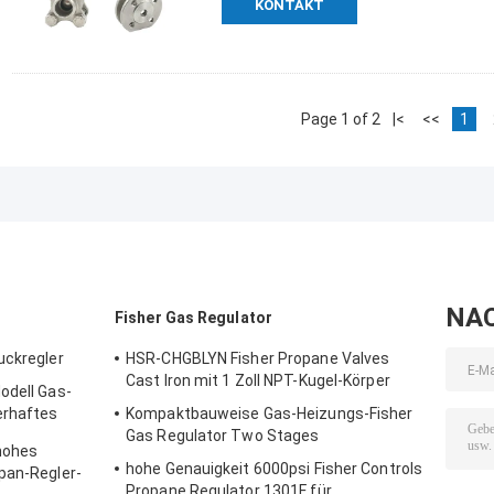
KONTAKT
Page 1 of 2
|<
<<
1
NA
Fisher Gas Regulator
uckregler
HSR-CHGBLYN Fisher Propane Valves
Cast Iron mit 1 Zoll NPT-Kugel-Körper
odell Gas-
erhaftes
Kompaktbauweise Gas-Heizungs-Fisher
Gas Regulator Two Stages
hohes
hohe Genauigkeit 6000psi Fisher Controls
pan-Regler-
Propane Regulator 1301F für