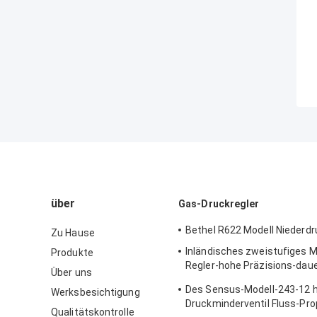
über
Gas-Druckregler
Bethel R622 Modell Niederdr
Zu Hause
Inländisches zweistufiges M
Produkte
Regler-hohe Präzisions-dau
Über uns
Gusskörper Sensus 496
Des Sensus-Modell-243-12 
Werksbesichtigung
Druckminderventil Fluss-Pro
Qualitätskontrolle