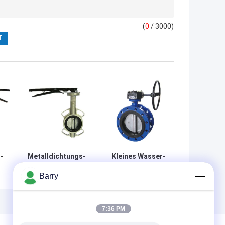
(
0
/ 3000)
-
Metalldichtungs-
Kleines Wasser-
Edelstahl-Körper-
Drosselventil-
Barry
Schmetterlings-
Schmetterlings-
Ventilteller-
Regelventil-
Standard mit
überzogenes
Griff
Nylonroheisen
7:36 PM