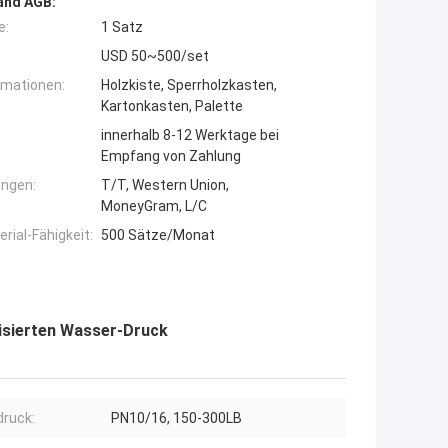
and AGB:
e:
1 Satz
USD 50~500/set
rmationen:
Holzkiste, Sperrholzkasten,
Kartonkasten, Palette
innerhalb 8-12 Werktage bei
Empfang von Zahlung
ngen:
T/T, Western Union,
MoneyGram, L/C
ial-Fähigkeit:
500 Sätze/Monat
lisierten Wasser-Druck
ruck:
PN10/16, 150-300LB