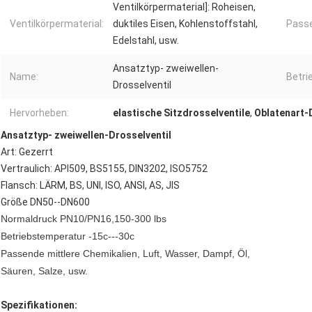
Ventilkörpermaterial]: Roheisen,
Ventilkörpermaterial:
duktiles Eisen, Kohlenstoffstahl,
Passe
Edelstahl, usw.
Ansatztyp- zweiwellen-
Name:
Betri
Drosselventil
Hervorheben:
elastische Sitzdrosselventile
,
Oblatenart-
Ansatztyp- zweiwellen-Drosselventil
Art: Gezerrt
Vertraulich: API509, BS5155, DIN3202, ISO5752
Flansch: LÄRM, BS, UNI, ISO, ANSI, AS, JIS
Größe DN50--DN600
Normaldruck PN10/PN16,150-300 lbs
Betriebstemperatur -15c---30c
Passende mittlere Chemikalien, Luft, Wasser, Dampf, Öl,
Säuren, Salze, usw.
Spezifikationen: