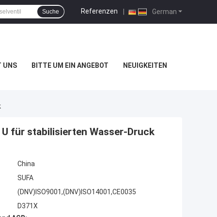
Referenzen
|
German
Suche
T UNS
BITTE UM EIN ANGEBOT
NEUIGKEITEN
k
 U für stabilisierten Wasser-Druck
China
SUFA
(DNV)ISO9001,(DNV)ISO14001,CE0035
D371X