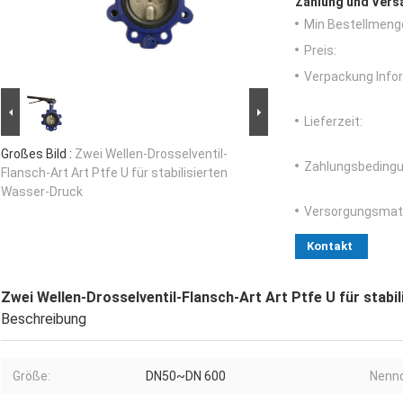
Zahlung und Vers
Min Bestellmeng
Preis:
Verpackung Info
Lieferzeit:
Großes Bild :
Zwei Wellen-Drosselventil-
Zahlungsbedingu
Flansch-Art Art Ptfe U für stabilisierten
Wasser-Druck
Versorgungsmater
Kontakt
Zwei Wellen-Drosselventil-Flansch-Art Art Ptfe U für stabi
Beschreibung
Größe:
DN50~DN 600
Nennd