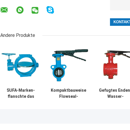
Andere Produkte
SUFA-Marken-
Kompaktbauweise
Gefugtes Enden
flanschte das
Flowseal-
Wasser-
große Wasser-
Drosselventil-
Drosselventil-
Drosselventil-
elastische
duktiles Eisen
Handbuch-
Sitzdrosselventile
motorisiert für
Doppelte Metall-
mittlere
Metall gesetzt
Chemikalie