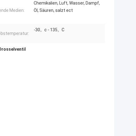
Chemikalien, Luft, Wasser, Dampf,
nde Medien:
Öl, Säuren, salzt ect
-30。c - 135。C
ebstemperatur:
Drosselventil