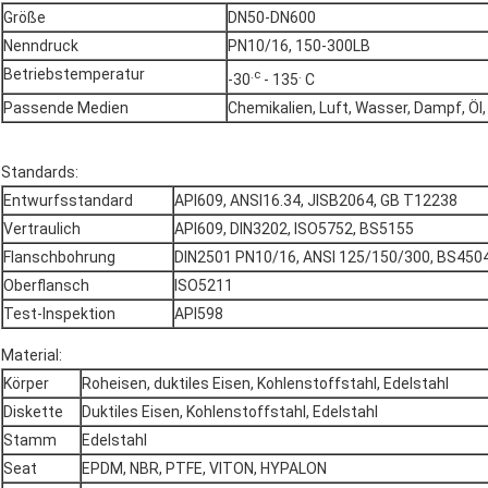
Größe
DN50-DN600
Nenndruck
PN10/16, 150-300LB
Betriebstemperatur
.c
.
-30
- 135
C
Passende Medien
Chemikalien, Luft, Wasser, Dampf, Öl,
Standards:
Entwurfsstandard
API609, ANSI16.34, JISB2064, GB T12238
Vertraulich
API609, DIN3202, ISO5752, BS5155
Flanschbohrung
DIN2501 PN10/16, ANSI 125/150/300, BS4504
Oberflansch
ISO5211
Test-Inspektion
API598
Material:
Körper
Roheisen, duktiles Eisen, Kohlenstoffstahl, Edelstahl
Diskette
Duktiles Eisen, Kohlenstoffstahl, Edelstahl
Stamm
Edelstahl
Seat
EPDM, NBR, PTFE, VITON, HYPALON