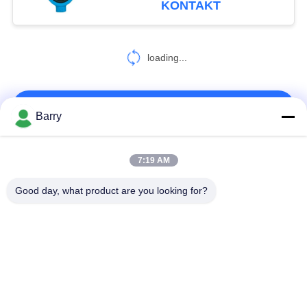
KONTAKT
loading...
KONTAKT!
Barry
Beliebte Kategorien
Alle
7:19 AM
Good day, what product are you looking for?
Gas-Druckregler
Fisher Gas Regulator
Differenzdruckgeber
DSC-Dampfentlüfter
Edelstahl-Kugelventil
Wasserschieber