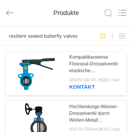
Ephood
Automation
Equipment
Co.,
Produkte
Ltd..
All
Rights
Reserved.
ZU
resilient seated butterfly valves
HAUSE
Kompaktbauweise
PRODUKTE
Flowseal-Drosselventil-
elastische
ÜBER
Sitzdrosselventile
USD20~500 /PC MOQ:1 Satz
UNS
KONTAKT
WERKSBESICHTIGUNG
Hochleistungs-Wasser-
Drosselventil durch
Wellen-Metall
QUALITÄTSKONTROLLE
Sitzdrosselventil
USD 50~500/set MOQ:1 Satz