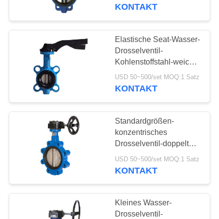
KONTAKT
KONTAKT
MIT
Elastische Seat-Wasser-
UNS
Drosselventil-
Kohlenstoffstahl-weiche
versiegelnde Ansatz-Art
NEUIGKEITEN
USD 50~500/set MOQ:1 Satz
KONTAKT
BITTE UM
Standardgrößen-
EIN
konzentrisches
ANGEBOT
Drosselventil-doppeltes
angeflanschtes
USD 50~500/set MOQ:1 Satz
Drosselventil
KONTAKT
SITEMAP
DATENSCHUTZERKLÄRUNG
Kleines Wasser-
Drosselventil-