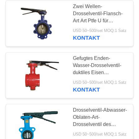
Zwei Wellen-
Drosselventil-Flansch-
Art Art Ptfe U für
stabilisierten Wasser-
USD 50~500/set MOQ:1 Satz
Druck
KONTAKT
Gefugtes Enden-
Wasser-Drosselventil-
duktiles Eisen
motorisiert für mittlere
USD 50~500/set MOQ:1 Satz
Chemikalie
KONTAKT
Drosselventil-Abwasser-
Oblaten-Art-
Drosselventil des
Brauchwasser-DN65
USD 50~500/set MOQ:1 Satz