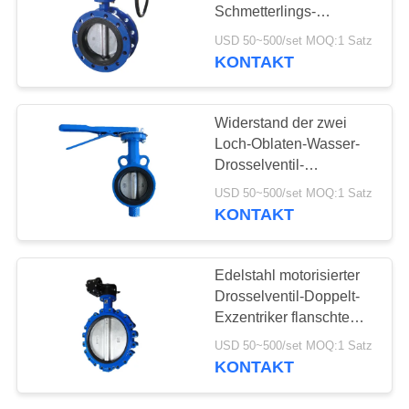
Schmetterlings-
Regelventil-
USD 50~500/set MOQ:1 Satz
überzogenes
KONTAKT
Nylonroheisen
Widerstand der zwei
Loch-Oblaten-Wasser-
Drosselventil-
dauerhafter hohen
USD 50~500/set MOQ:1 Satz
Temperatur
KONTAKT
Edelstahl motorisierter
Drosselventil-Doppelt-
Exzentriker flanschte
Drosselventil
USD 50~500/set MOQ:1 Satz
KONTAKT