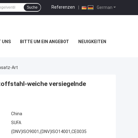
Referenzen
|
German
Suche
T UNS
BITTE UM EIN ANGEBOT
NEUIGKEITEN
nsatz-Art
toffstahl-weiche versiegelnde
China
SUFA
(DNV)ISO9001,(DNV)ISO14001,CE0035