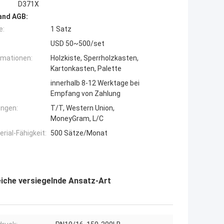
D371X
and AGB:
e:
1 Satz
USD 50~500/set
rmationen:
Holzkiste, Sperrholzkasten,
Kartonkasten, Palette
innerhalb 8-12 Werktage bei
Empfang von Zahlung
ngen:
T/T, Western Union,
MoneyGram, L/C
ial-Fähigkeit:
500 Sätze/Monat
iche versiegelnde Ansatz-Art