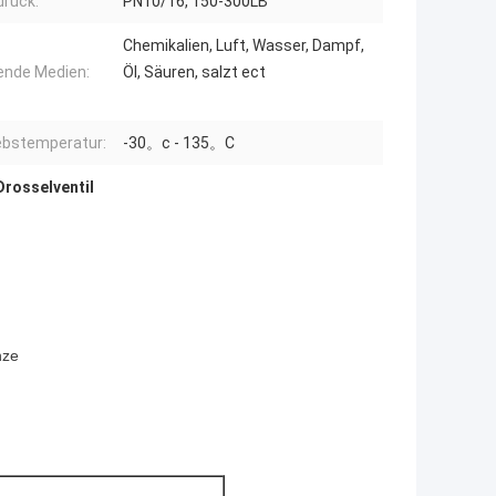
ruck:
PN10/16, 150-300LB
Chemikalien, Luft, Wasser, Dampf,
nde Medien:
Öl, Säuren, salzt ect
ebstemperatur:
-30。c - 135。C
Drosselventil
nze