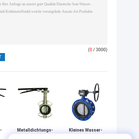
(
0
/ 3000)
-
Metalldichtungs-
Kleines Wasser-
Edelstahl-Körper-
Drosselventil-