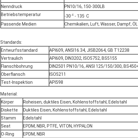
Nenndruck
PN10/16, 150-300LB
Betriebstemperatur
.c
.
-30
- 135
C
Passende Medien
Chemikalien, Luft, Wasser, Dampf, Öl,
Standards:
Entwurfsstandard
API609, ANSI16.34, JISB2064, GB T12238
Vertraulich
API609, DIN3202, ISO5752, BS5155
Flanschbohrung
DIN2501 PN10/16, ANSI 125/150/300, BS4504
Oberflansch
ISO5211
Test-Inspektion
API598
Material:
Körper
Roheisen, duktiles Eisen, Kohlenstoffstahl, Edelstahl
Diskette
Duktiles Eisen, Kohlenstoffstahl, Edelstahl
Stamm
Edelstahl
Seat
EPDM, NBR, PTFE, VITON, HYPALON
O-Ring
EPDM, NBR