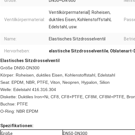
Größe:
DN50~DN 600
Nennd
Ventilkörpermaterial]: Roheisen,
Ventilkörpermaterial:
duktiles Eisen, Kohlenstoffstahl,
Passe
Edelstahl, usw.
Name:
Elastisches Sitzdrosselventil
Betri
Hervorheben:
elastische Sitzdrosselventile
,
Oblatenart-
Elastisches Sitzdrosselventil
Größe DN50-DN300
Körper: Roheisen, duktiles Eisen, Kohlenstoffstahl, Edelstahl
Seat: EPDM, NBR, PTFE, Viton, Neopren, Hypalon, Silion
Welle: Edelstahl 416.316.304
Diskette: Duktiles Iron+Ni, CF8, CF8+PTFE, CF8M, CF8M+PTFE, Bro
Buchse: PTFE
O-Ring: NBR EPDM
Spezifikationen:
Größe
DN50-DN300