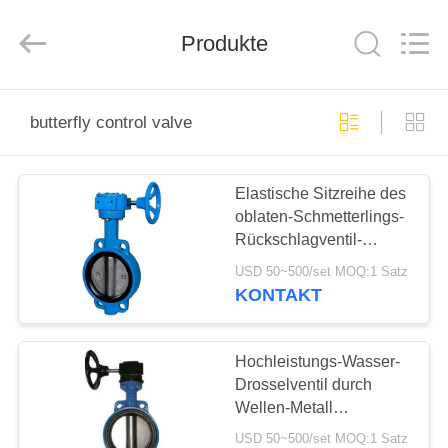
Ephood
Automation
Equipment
Co.,
Produkte
Ltd..
All
Rights
Reserved.
ZU
butterfly control valve
HAUSE
Elastische Sitzreihe des
PRODUKTE
oblaten-Schmetterlings-
Rückschlagventil-
ÜBER
EN558-1 vertraulich
USD 50~500/set MOQ:1 Satz
UNS
KONTAKT
WERKSBESICHTIGUNG
Hochleistungs-Wasser-
Drosselventil durch
Wellen-Metall
QUALITÄTSKONTROLLE
Sitzdrosselventil
USD 50~500/set MOQ:1 Satz