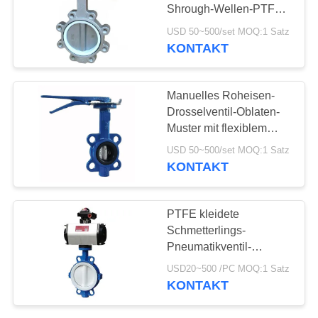
Shrough-Wellen-PTFE
ohne Pin
USD 50~500/set MOQ:1 Satz
KONTAKT
Manuelles Roheisen-
Drosselventil-Oblaten-
Muster mit flexiblem
Flansch-Ende
USD 50~500/set MOQ:1 Satz
KONTAKT
PTFE kleidete
Schmetterlings-
Pneumatikventil-
pneumatisches Fluss-
USD20~500 /PC MOQ:1 Satz
Regelventil aus
KONTAKT