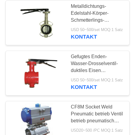
Metalldichtungs-
Edelstahl-Körper-
Schmetterlings-
Ventilteller-Standard mit
USD 50~500/set MOQ:1 Satz
Griff
KONTAKT
Gefugtes Enden-
Wasser-Drosselventil-
duktiles Eisen
motorisiert für mittlere
USD 50~500/set MOQ:1 Satz
Chemikalie
KONTAKT
CF8M Socket Weld
Pneumatic betrieb Ventil
betrieb pneumatisch
Regelventil
USD20~500 /PC MOQ:1 Satz