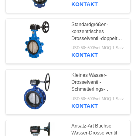
KONTAKT
KONTAKT
MIT
Standardgrößen-
UNS
konzentrisches
Drosselventil-doppeltes
angeflanschtes
NEUIGKEITEN
USD 50~500/set MOQ:1 Satz
Drosselventil
KONTAKT
BITTE UM
Kleines Wasser-
EIN
Drosselventil-
ANGEBOT
Schmetterlings-
Regelventil-
USD 50~500/set MOQ:1 Satz
überzogenes
KONTAKT
SITEMAP
Nylonroheisen
DATENSCHUTZERKLÄRUNG
Ansatz-Art Buchse
Wasser-Drosselventil