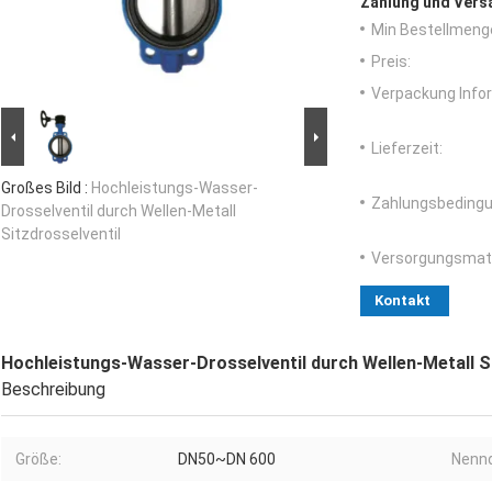
Zahlung und Vers
Min Bestellmeng
Preis:
Verpackung Info
Lieferzeit:
Großes Bild :
Hochleistungs-Wasser-
Zahlungsbedingu
Drosselventil durch Wellen-Metall
Sitzdrosselventil
Versorgungsmater
Kontakt
Hochleistungs-Wasser-Drosselventil durch Wellen-Metall Si
Beschreibung
Größe:
DN50~DN 600
Nennd