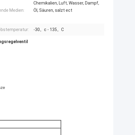
Chemikalien, Luft, Wasser, Dampf,
nde Medien:
Öl, Säuren, salzt ect
ebstemperatur:
-30。c - 135。C
ngsregelventil
nze