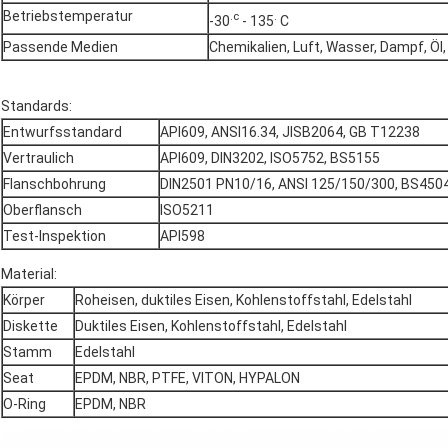
Betriebstemperatur
.c
.
-30
- 135
C
Passende Medien
Chemikalien, Luft, Wasser, Dampf, Öl,
Standards:
Entwurfsstandard
API609, ANSI16.34, JISB2064, GB T12238
Vertraulich
API609, DIN3202, ISO5752, BS5155
Flanschbohrung
DIN2501 PN10/16, ANSI 125/150/300, BS4504
Oberflansch
ISO5211
Test-Inspektion
API598
Material:
Körper
Roheisen, duktiles Eisen, Kohlenstoffstahl, Edelstahl
Diskette
Duktiles Eisen, Kohlenstoffstahl, Edelstahl
Stamm
Edelstahl
Seat
EPDM, NBR, PTFE, VITON, HYPALON
O-Ring
EPDM, NBR