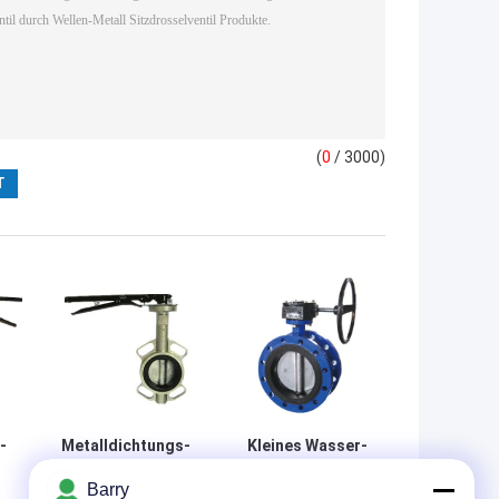
(
0
/ 3000)
-
Metalldichtungs-
Kleines Wasser-
Edelstahl-Körper-
Drosselventil-
Barry
Schmetterlings-
Schmetterlings-