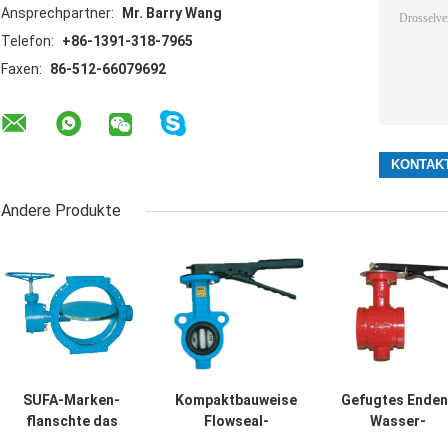
Ansprechpartner:
Mr. Barry Wang
Telefon:
+86-1391-318-7965
Faxen:
86-512-66079692
Andere Produkte
SUFA-Marken-
Kompaktbauweise
Gefugtes Enden
flanschte das
Flowseal-
Wasser-
große Wasser-
Drosselventil-
Drosselventil-