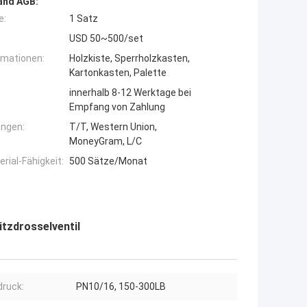
and AGB:
e:
1 Satz
USD 50~500/set
rmationen:
Holzkiste, Sperrholzkasten,
Kartonkasten, Palette
innerhalb 8-12 Werktage bei
Empfang von Zahlung
ngen:
T/T, Western Union,
MoneyGram, L/C
ial-Fähigkeit:
500 Sätze/Monat
tzdrosselventil
ruck:
PN10/16, 150-300LB