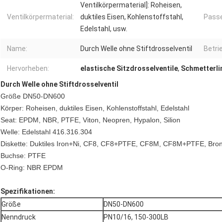
Ventilkörpermaterial]: Roheisen,
Ventilkörpermaterial:
duktiles Eisen, Kohlenstoffstahl,
Passe
Edelstahl, usw.
Name:
Durch Welle ohne Stiftdrosselventil
Betri
Hervorheben:
elastische Sitzdrosselventile
,
Schmetterli
Durch Welle ohne Stiftdrosselventil
Größe DN50-DN600
Körper: Roheisen, duktiles Eisen, Kohlenstoffstahl, Edelstahl
Seat: EPDM, NBR, PTFE, Viton, Neopren, Hypalon, Silion
Welle: Edelstahl 416.316.304
Diskette: Duktiles Iron+Ni, CF8, CF8+PTFE, CF8M, CF8M+PTFE, Bro
Buchse: PTFE
O-Ring: NBR EPDM
Spezifikationen:
Größe
DN50-DN600
Nenndruck
PN10/16, 150-300LB