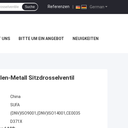
Referenzen
|
German
Suche
T UNS
BITTE UM EIN ANGEBOT
NEUIGKEITEN
en-Metall Sitzdrosselventil
China
SUFA
(DNV)ISO9001,(DNV)ISO14001,CE0035
D371X