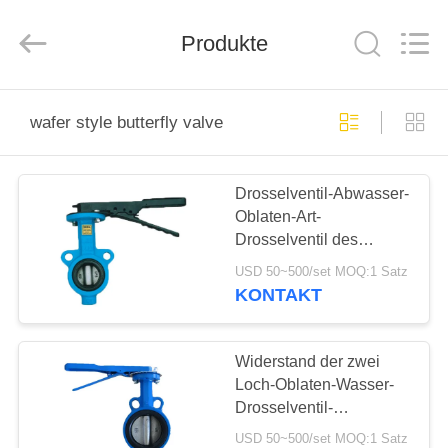
Ephood
Automation
Equipment
Co.,
Produkte
Ltd..
All
Rights
Reserved.
ZU
wafer style butterfly valve
HAUSE
Drosselventil-Abwasser-
PRODUKTE
Oblaten-Art-
Drosselventil des
ÜBER
Brauchwasser-DN65
USD 50~500/set MOQ:1 Satz
UNS
KONTAKT
WERKSBESICHTIGUNG
Widerstand der zwei
Loch-Oblaten-Wasser-
Drosselventil-
QUALITÄTSKONTROLLE
dauerhafter hohen
USD 50~500/set MOQ:1 Satz