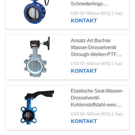
Schmetterlings-
Regelventil-
USD 50~500/set MOQ:1 Satz
überzogenes
KONTAKT
Nylonroheisen
Ansatz-Art Buchse
Wasser-Drosselventil
Shrough-Wellen-PTFE
ohne Pin
USD 50~500/set MOQ:1 Satz
KONTAKT
Elastische Seat-Wasser-
Drosselventil-
Kohlenstoffstahl-weiche
versiegelnde Ansatz-Art
USD 50~500/set MOQ:1 Satz
KONTAKT