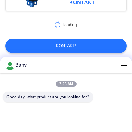
KONTAKT
loading...
KONTAKT!
Barry
Beliebte Kategorien
Alle
7:28 AM
Gas-Druckregler
Fisher Gas Regulator
Good day, what product are you looking for?
Differenzdruckgeber
DSC-Dampfentlüfter
Edelstahl-Kugelventil
Wasserschieber