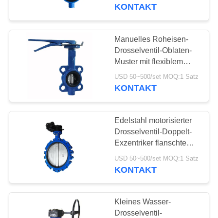
Temperatur
KONTAKT
KONTAKT
MIT
Manuelles Roheisen-
UNS
Drosselventil-Oblaten-
Muster mit flexiblem
Flansch-Ende
NEUIGKEITEN
USD 50~500/set MOQ:1 Satz
KONTAKT
BITTE UM
Edelstahl motorisierter
EIN
Drosselventil-Doppelt-
ANGEBOT
Exzentriker flanschte
Drosselventil
USD 50~500/set MOQ:1 Satz
KONTAKT
SITEMAP
DATENSCHUTZERKLÄRUNG
Kleines Wasser-
Drosselventil-