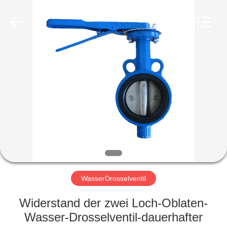
Ephood
Automation
Equipment
Co.,
Ltd..
All
Rights
Reserved.
ZU
HAUSE
PRODUKTE
ÜBER
UNS
WERKSBESICHTIGUNG
WasserDrosselventil
Widerstand der zwei Loch-Oblaten-
QUALITÄTSKONTROLLE
Wasser-Drosselventil-dauerhafter