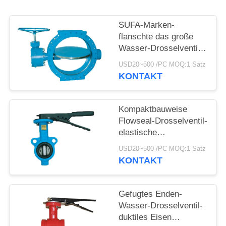
SUFA-Marken-
flanschte das große
Wasser-Drosselventil-
Handbuch-Doppelte
USD20~500 /PC MOQ:1 Satz
Metall-Metall gesetzt
KONTAKT
Kompaktbauweise
Flowseal-Drosselventil-
elastische
Sitzdrosselventile
USD20~500 /PC MOQ:1 Satz
KONTAKT
Gefugtes Enden-
Wasser-Drosselventil-
duktiles Eisen