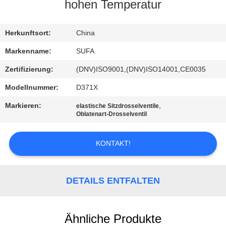
hohen Temperatur
KONTAKT
MIT
Herkunftsort:
China
UNS
Markenname:
SUFA
Zertifizierung:
(DNV)ISO9001,(DNV)ISO14001,CE0035
NEUIGKEITEN
Modellnummer:
D371X
Markieren:
,
elastische Sitzdrosselventile
BITTE UM
Oblatenart-Drosselventil
EIN
KONTAKT!
ANGEBOT
SITEMAP
DETAILS ENTFALTEN
DATENSCHUTZERKLÄRUNG
Ähnliche Produkte