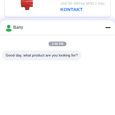
motorisiert für mittlere
USD 50~500/set MOQ:1 Satz
Chemikalie
KONTAKT
Barry
Beliebte Kategorien
Alle
3:46 PM
Gas-Druckregler
Fisher Gas Regulator
Good day, what product are you looking for?
Differenzdruckgeber
DSC-Dampfentlüfter
Edelstahl-Kugelventil
Wasserschieber
Edelstahlkugelventil
WasserDrosselventil