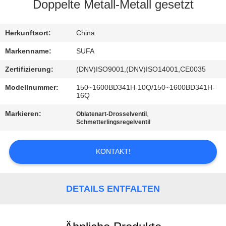
Doppelte Metall-Metall gesetzt
KONTAKT
MIT
Herkunftsort:
China
UNS
Markenname:
SUFA
Zertifizierung:
(DNV)ISO9001,(DNV)ISO14001,CE0035
NEUIGKEITEN
Modellnummer:
150~1600BD341H-10Q/150~1600BD341H-
16Q
BITTE UM
Markieren:
,
Oblatenart-Drosselventil
Schmetterlingsregelventil
EIN
ANGEBOT
KONTAKT!
SITEMAP
DETAILS ENTFALTEN
DATENSCHUTZERKLÄRUNG