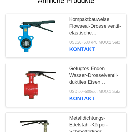
Ähnliche Produkte
Kompaktbauweise
Flowseal-Drosselventil-
elastische
Sitzdrosselventile
USD20~500 /PC MOQ:1 Satz
KONTAKT
Gefugtes Enden-
Wasser-Drosselventil-
duktiles Eisen
motorisiert für mittlere
USD 50~500/set MOQ:1 Satz
Chemikalie
KONTAKT
Metalldichtungs-
Edelstahl-Körper-
Schmetterlings-