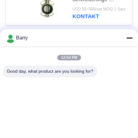
Ventilteller-Standard
USD 50~500/set MOQ:1 Satz
mit Griff
KONTAKT
Barry
Beliebte Kategorien
Alle
12:54 PM
Gas-Druckregler
Fisher Gas Regulator
Good day, what product are you looking for?
Differenzdruckgeber
DSC-Dampfentlüfter
Edelstahl-Kugelventil
Wasserschieber
Edelstahlkugelventil
WasserDrosselventil