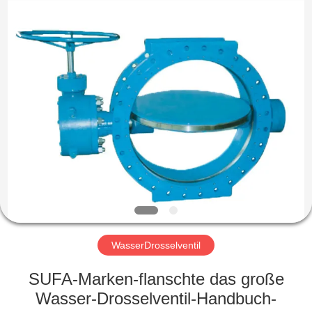
Ephood
Automation
Equipment
Co.,
Ltd..
All
Rights
Reserved.
ZU
HAUSE
PRODUKTE
ÜBER
UNS
WERKSBESICHTIGUNG
WasserDrosselventil
SUFA-Marken-flanschte das große
QUALITÄTSKONTROLLE
Wasser-Drosselventil-Handbuch-