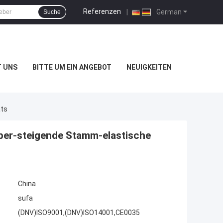
Referenzen
|
German
Suche
T UNS
BITTE UM EIN ANGEBOT
NEUIGKEITEN
ats
ber-steigende Stamm-elastische
China
sufa
(DNV)ISO9001,(DNV)ISO14001,CE0035