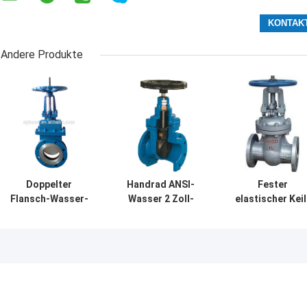
Andere Produkte
Doppelter
Handrad ANSI-
Fester
Flansch-Wasser-
Wasser 2 Zoll-
elastischer Keil
Schieber-
Schieber-fester
StandardSchieb
handbetriebener
Keil-Schieber-
des Keil-Wasse
Edelstahl-
Handbetrieb
Schieber-DN15
Messer-Schieber
1000