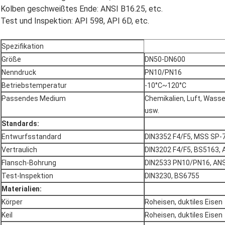
Kolben geschweißtes Ende: ANSI B16.25, etc.
Test und Inspektion: API 598, API 6D, etc.
Spezifikation
Größe
DN50-DN600
Nenndruck
PN10/PN16
Betriebstemperatur
-10°C~120°C
Passendes Medium
Chemikalien, Luft, Wasser
usw.
Standards:
Entwurfsstandard
DIN3352 F4/F5, MSS SP-
Vertraulich
DIN3202 F4/F5, BS5163, 
Flansch-Bohrung
DIN2533 PN10/PN16, ANS
Test-Inspektion
DIN3230, BS6755
Materialien:
Körper
Roheisen, duktiles Eisen
Keil
Roheisen, duktiles Eisen