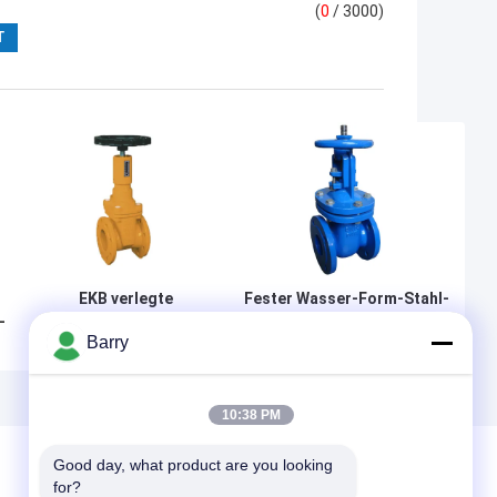
(
0
/ 3000)
EKB verlegte
Fester Wasser-Form-Stahl-
-
Ventilkörper der
Schieber-
Barry
er
Schieber-Gas-
Handelsflanschverbindungs-
r-
Anwendungs-WCB
Art
-
mit genauem
Stellungsanzeiger
10:38 PM
Good day, what product are you looking 
for?