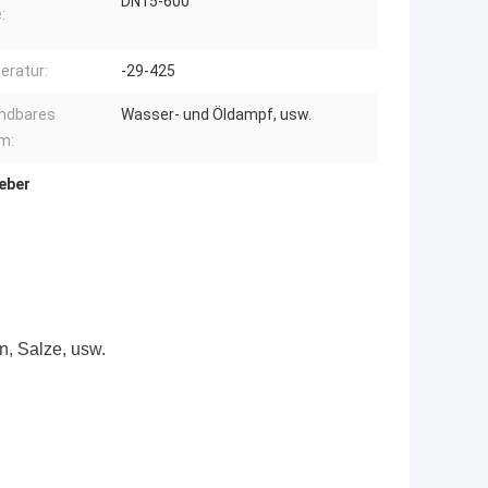
DN15-600
:
ratur:
-29-425
ndbares
Wasser- und Öldampf, usw.
m:
eber
n, Salze, usw.