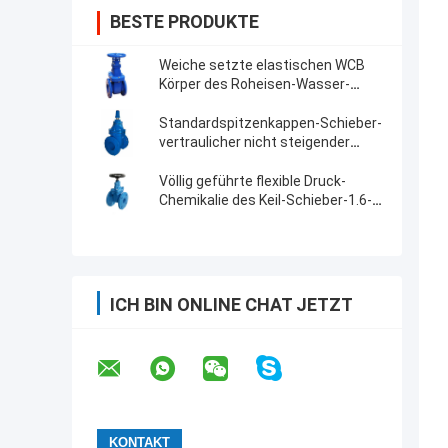
BESTE PRODUKTE
Weiche setzte elastischen WCB
Körper des Roheisen-Wasser-
Schieber-nicht steigenden
Stamm-
Standardspitzenkappen-Schieber-
vertraulicher nicht steigender
Stamm-Schieber
Völlig geführte flexible Druck-
Chemikalie des Keil-Schieber-1.6-
16mpa beständig
ICH BIN ONLINE CHAT JETZT