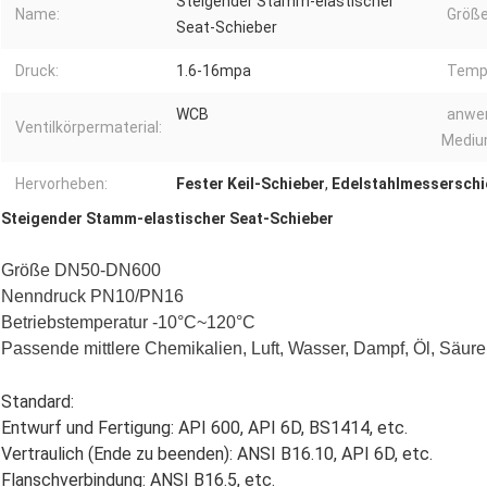
Steigender Stamm-elastischer
Name:
Größe
Seat-Schieber
Druck:
1.6-16mpa
Tempe
WCB
anwe
Ventilkörpermaterial:
Mediu
Hervorheben:
Fester Keil-Schieber
,
Edelstahlmesserschi
Steigender Stamm-elastischer Seat-Schieber
Größe DN50-DN600
Nenndruck PN10/PN16
Betriebstemperatur -10°C~120°C
Passende mittlere Chemikalien, Luft, Wasser, Dampf, Öl, Säure
Standard:
Entwurf und Fertigung: API 600, API 6D, BS1414, etc.
Vertraulich (Ende zu beenden): ANSI B16.10, API 6D, etc.
Flanschverbindung: ANSI B16.5, etc.