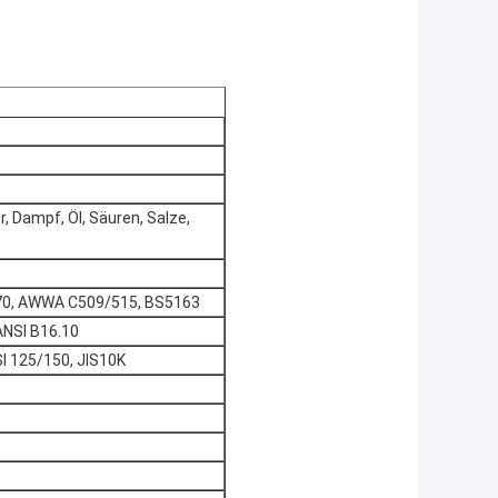
, Dampf, Öl, Säuren, Salze,
70, AWWA C509/515, BS5163
ANSI B16.10
I 125/150, JIS10K