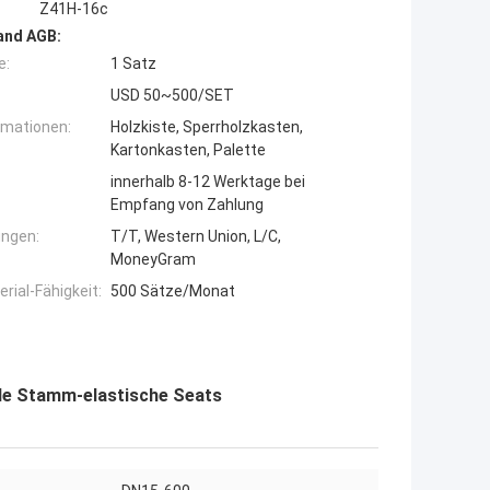
Z41H-16c
and AGB:
e:
1 Satz
USD 50~500/SET
rmationen:
Holzkiste, Sperrholzkasten,
Kartonkasten, Palette
innerhalb 8-12 Werktage bei
Empfang von Zahlung
ngen:
T/T, Western Union, L/C,
MoneyGram
ial-Fähigkeit:
500 Sätze/Monat
de Stamm-elastische Seats