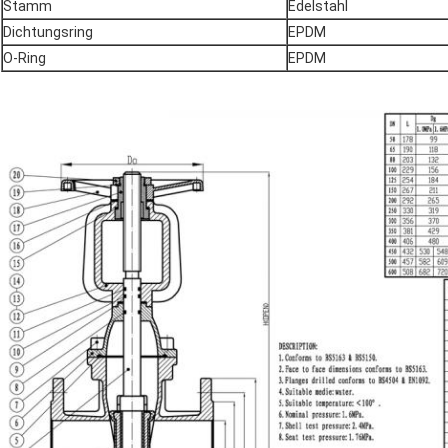
Stamm
Edelstahl
Dichtungsring
EPDM
O-Ring
EPDM