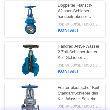
Doppelter Flansch-
Wasser-Schieber-
handbetriebener
Edelstahl-Messer-
USD 50~500/SET MOQ:1 Satz
Schieber
KONTAKT
Handrad ANSI-Wasser
2 Zoll-Schieber-fester
Keil-Schieber-
Handbetrieb
USD 50~500/SET MOQ:1 Satz
KONTAKT
Fester elastischer Keil-
StandardSchieber des
Keil-Wasser-Schieber-
DN15-1000
USD 50~500/SET MOQ:1 Satz