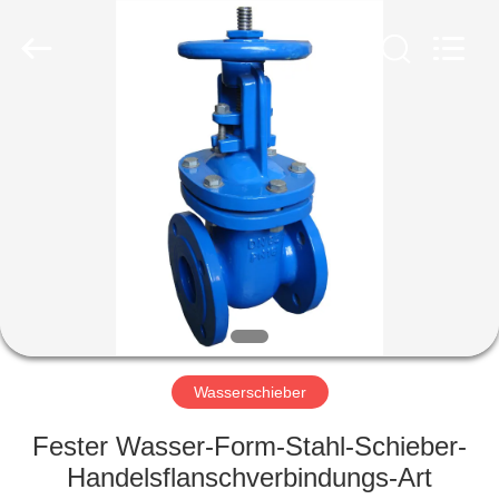
Ephood
Automation
Equipment
Co.,
Ltd..
All
Rights
Reserved.
ZU
HAUSE
PRODUKTE
ÜBER
UNS
WERKSBESICHTIGUNG
Wasserschieber
Fester Wasser-Form-Stahl-Schieber-
QUALITÄTSKONTROLLE
Handelsflanschverbindungs-Art