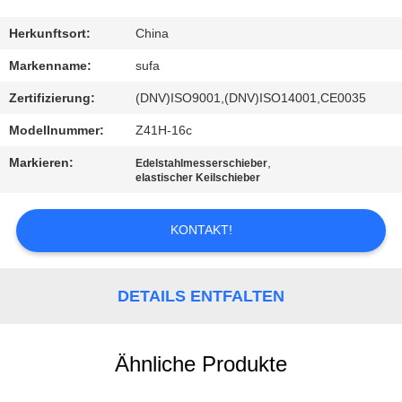
KONTAKT
Herkunftsort:
China
MIT
Markenname:
sufa
UNS
Zertifizierung:
(DNV)ISO9001,(DNV)ISO14001,CE0035
Modellnummer:
Z41H-16c
NEUIGKEITEN
Markieren:
,
Edelstahlmesserschieber
elastischer Keilschieber
BITTE UM
EIN
KONTAKT!
ANGEBOT
DETAILS ENTFALTEN
SITEMAP
Ähnliche Produkte
DATENSCHUTZERKLÄRUNG