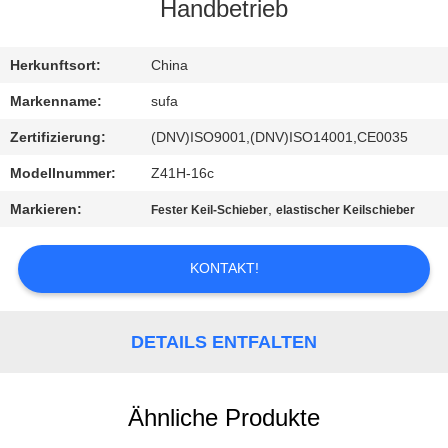
Handbetrieb
KONTAKT
MIT
Herkunftsort:
China
UNS
Markenname:
sufa
Zertifizierung:
(DNV)ISO9001,(DNV)ISO14001,CE0035
NEUIGKEITEN
Modellnummer:
Z41H-16c
Markieren:
,
Fester Keil-Schieber
elastischer Keilschieber
BITTE UM
EIN
KONTAKT!
ANGEBOT
DETAILS ENTFALTEN
SITEMAP
Ähnliche Produkte
DATENSCHUTZERKLÄRUNG