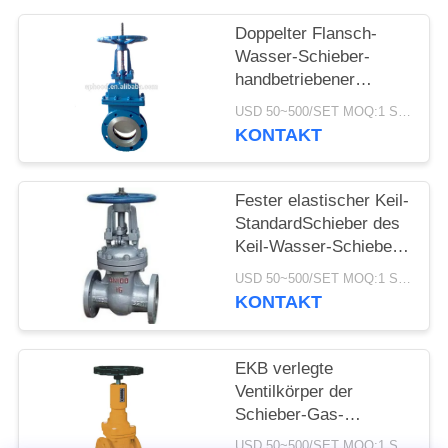
Doppelter Flansch-
Wasser-Schieber-
handbetriebener
Edelstahl-Messer-
USD 50~500/SET MOQ:1 Satz
Schieber
KONTAKT
Fester elastischer Keil-
StandardSchieber des
Keil-Wasser-Schieber-
DN15-1000
USD 50~500/SET MOQ:1 Satz
KONTAKT
EKB verlegte
Ventilkörper der
Schieber-Gas-
Anwendungs-WCB mit
USD 50~500/SET MOQ:1 Satz