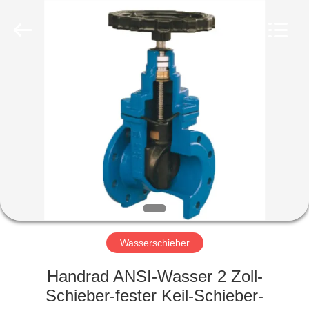
Ephood
Automation
Equipment
Co.,
Ltd..
All
Rights
Reserved.
ZU
HAUSE
PRODUKTE
ÜBER
UNS
WERKSBESICHTIGUNG
Wasserschieber
Handrad ANSI-Wasser 2 Zoll-
QUALITÄTSKONTROLLE
Schieber-fester Keil-Schieber-