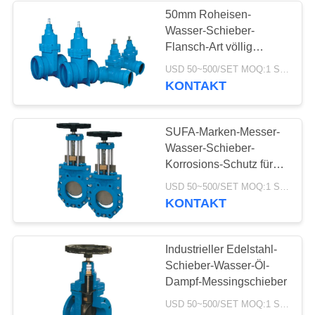
50mm Roheisen-
Wasser-Schieber-
Flansch-Art völlig
geführter flexibler Keil
USD 50~500/SET MOQ:1 Satz
KONTAKT
SUFA-Marken-Messer-
Wasser-Schieber-
Korrosions-Schutz für
Wasser-Zulieferindustrie
USD 50~500/SET MOQ:1 Satz
KONTAKT
Industrieller Edelstahl-
Schieber-Wasser-Öl-
Dampf-Messingschieber
USD 50~500/SET MOQ:1 Satz