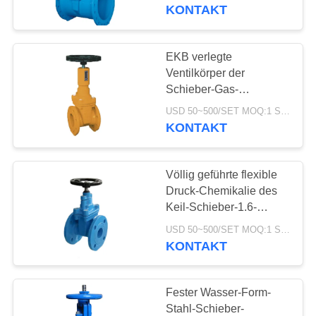
Schieber
KONTAKT
KONTAKT
MIT
EKB verlegte
UNS
Ventilkörper der
Schieber-Gas-
Anwendungs-WCB mit
NEUIGKEITEN
USD 50~500/SET MOQ:1 Satz
genauem
KONTAKT
Stellungsanzeiger
BITTE UM
Völlig geführte flexible
EIN
Druck-Chemikalie des
ANGEBOT
Keil-Schieber-1.6-
16mpa beständig
USD 50~500/SET MOQ:1 Satz
KONTAKT
SITEMAP
DATENSCHUTZERKLÄRUNG
Fester Wasser-Form-
Stahl-Schieber-