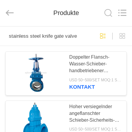
Ephood
Automation
Equipment
Co.,
Produkte
Ltd..
All
Rights
Reserved.
ZU
stainless steel knife gate valve
HAUSE
Doppelter Flansch-
PRODUKTE
Wasser-Schieber-
handbetriebener
ÜBER
Edelstahl-Messer-
USD 50~500/SET MOQ:1 Satz
Schieber
UNS
KONTAKT
WERKSBESICHTIGUNG
Hoher versiegelnder
angeflanschter
Schieber-Sicherheits-
QUALITÄTSKONTROLLE
Edelstahl-Messer-
USD 50~500/SET MOQ:1 Satz