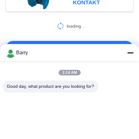
KONTAKT
loading...
KONTAKT!
Barry
Beliebte Kategorien
Alle
1:14 AM
Good day, what product are you looking for?
Gas-Druckregler
Fisher Gas Regulator
Differenzdruckgeber
DSC-Dampfentlüfter
Edelstahl-Kugelventil
Wasserschieber