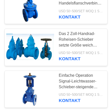
Handelsflanschverbindungs-
Art
USD 50~500/SET MOQ:1 Satz
KONTAKT
Das 2 Zoll-Handrad-
Roheisen-Schieber
setzte Größe weich
DN50-600 für Wasser
USD 50~500/SET MOQ:1 Satz
KONTAKT
Einfache Operation
Signal-Leichtwasser-
Schieber-steigende
Stamm-elastische Seats
USD 50~500/SET MOQ:1 Satz
KONTAKT