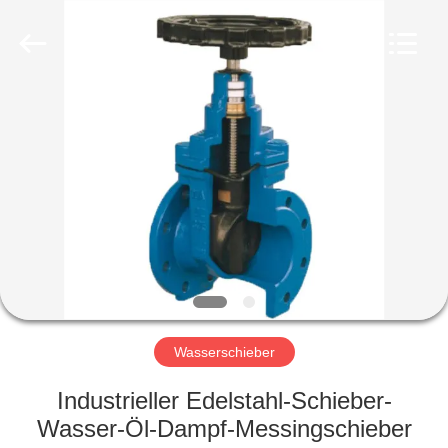
Ephood
Automation
Equipment
Co.,
Ltd..
All
Rights
Reserved.
ZU
HAUSE
PRODUKTE
ÜBER
UNS
WERKSBESICHTIGUNG
Wasserschieber
Industrieller Edelstahl-Schieber-
QUALITÄTSKONTROLLE
Wasser-Öl-Dampf-Messingschieber