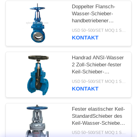
Doppelter Flansch-
Wasser-Schieber-
handbetriebener
Edelstahl-Messer-
USD 50~500/SET MOQ:1 Satz
Schieber
KONTAKT
Handrad ANSI-Wasser
2 Zoll-Schieber-fester
Keil-Schieber-
Handbetrieb
USD 50~500/SET MOQ:1 Satz
KONTAKT
Fester elastischer Keil-
StandardSchieber des
Keil-Wasser-Schieber-
DN15-1000
USD 50~500/SET MOQ:1 Satz