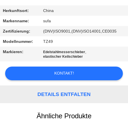
KONTAKT
Herkunftsort:
China
MIT
Markenname:
sufa
UNS
Zertifizierung:
(DNV)ISO9001,(DNV)ISO14001,CE0035
Modellnummer:
TZ49
NEUIGKEITEN
Markieren:
,
Edelstahlmesserschieber
elastischer Keilschieber
BITTE UM
EIN
KONTAKT!
ANGEBOT
DETAILS ENTFALTEN
SITEMAP
Ähnliche Produkte
DATENSCHUTZERKLÄRUNG