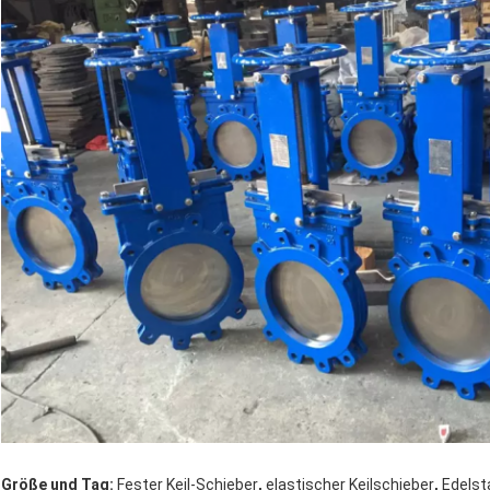
,
,
Größe und Tag:
Fester Keil-Schieber
elastischer Keilschieber
Edelst