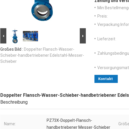
Zahlung und Vers
Min Bestellmeng
Preis:
Verpackung Info
Lieferzeit:
Großes Bild :
Doppelter Flansch-Wasser-
Zahlungsbedingu
Schieber-handbetriebener Edelstahl-Messer-
Schieber
Versorgungsmater
Kontakt
Doppelter Flansch-Wasser-Schieber-handbetriebener Edel
Beschreibung
PZ73X-Doppelt-Flansch-
Name:
Größe
handbetriebener Messer-Schieber