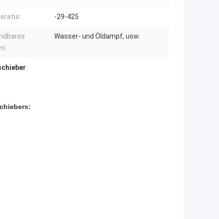
ratur:
-29-425
ndbares
Wasser- und Öldampf, usw.
m:
schieber
chiebers: