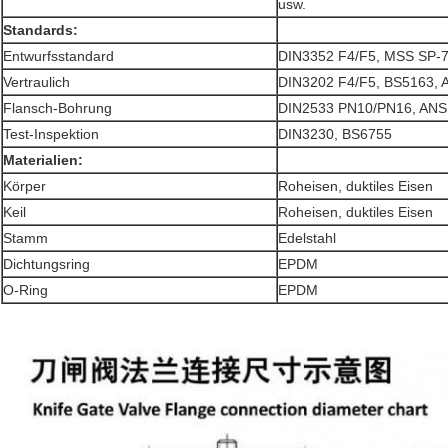
usw.
Standards:
Entwurfsstandard
DIN3352 F4/F5, MSS SP-
Vertraulich
DIN3202 F4/F5, BS5163, 
Flansch-Bohrung
DIN2533 PN10/PN16, ANSI
Test-Inspektion
DIN3230, BS6755
Materialien:
Körper
Roheisen, duktiles Eisen
Keil
Roheisen, duktiles Eisen
Stamm
Edelstahl
Dichtungsring
EPDM
O-Ring
EPDM