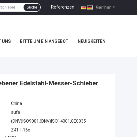
Referenzen
|
German
Suche
T UNS
BITTE UM EIN ANGEBOT
NEUIGKEITEN
ebener Edelstahl-Messer-Schieber
China
sufa
(DNV)ISO9001,(DNV)ISO14001,CE0035
Z41H-16c