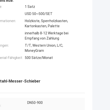
and AGB:
e:
1 Satz
USD 50~500/SET
rmationen:
Holzkiste, Sperrholzkasten,
Kartonkasten, Palette
innerhalb 8-12 Werktage bei
Empfang von Zahlung
ngen:
T/T, Western Union, L/C,
MoneyGram
ial-Fähigkeit:
500 Sätze/Monat
stahl-Messer-Schieber
DN50-900
: