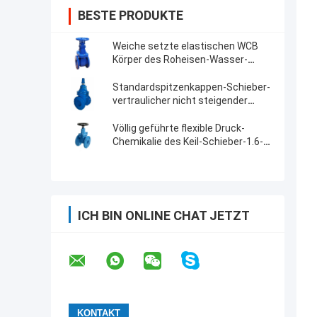
BESTE PRODUKTE
Weiche setzte elastischen WCB
Körper des Roheisen-Wasser-
Schieber-nicht steigenden
Stamm-
Standardspitzenkappen-Schieber-
vertraulicher nicht steigender
Stamm-Schieber
Völlig geführte flexible Druck-
Chemikalie des Keil-Schieber-1.6-
16mpa beständig
ICH BIN ONLINE CHAT JETZT