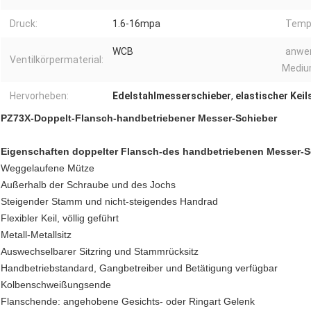
Druck:
1.6-16mpa
Tempe
WCB
anwe
Ventilkörpermaterial:
Mediu
Hervorheben:
Edelstahlmesserschieber
,
elastischer Keil
PZ73X-Doppelt-Flansch-handbetriebener Messer-Schieber
Eigenschaften doppelter Flansch-des handbetriebenen Messer-S
Weggelaufene Mütze
Außerhalb der Schraube und des Jochs
Steigender Stamm und nicht-steigendes Handrad
Flexibler Keil, völlig geführt
Metall-Metallsitz
Auswechselbarer Sitzring und Stammrücksitz
Handbetriebstandard, Gangbetreiber und Betätigung verfügbar
Kolbenschweißungsende
Flanschende: angehobene Gesichts- oder Ringart Gelenk