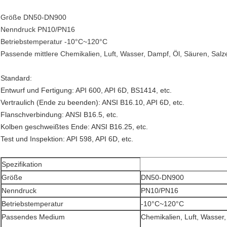
Größe DN50-DN900
Nenndruck PN10/PN16
Betriebstemperatur -10°C~120°C
Passende mittlere Chemikalien, Luft, Wasser, Dampf, Öl, Säuren, Salz
Standard:
Entwurf und Fertigung: API 600, API 6D, BS1414, etc.
Vertraulich (Ende zu beenden): ANSI B16.10, API 6D, etc.
Flanschverbindung: ANSI B16.5, etc.
Kolben geschweißtes Ende: ANSI B16.25, etc.
Test und Inspektion: API 598, API 6D, etc.
Spezifikation
Größe
DN50-DN900
Nenndruck
PN10/PN16
Betriebstemperatur
-10°C~120°C
Passendes Medium
Chemikalien, Luft, Wasser,