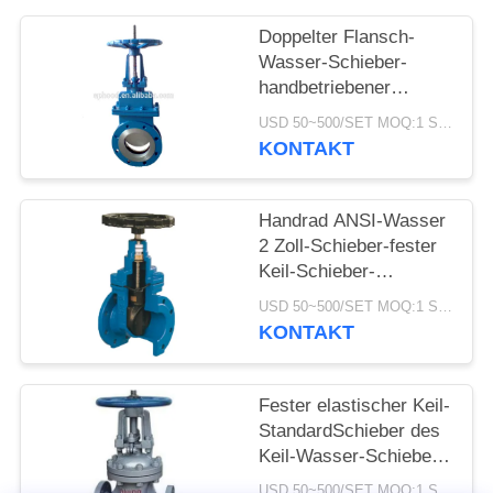
Doppelter Flansch-
Wasser-Schieber-
handbetriebener
Edelstahl-Messer-
USD 50~500/SET MOQ:1 Satz
Schieber
KONTAKT
Handrad ANSI-Wasser
2 Zoll-Schieber-fester
Keil-Schieber-
Handbetrieb
USD 50~500/SET MOQ:1 Satz
KONTAKT
Fester elastischer Keil-
StandardSchieber des
Keil-Wasser-Schieber-
DN15-1000
USD 50~500/SET MOQ:1 Satz