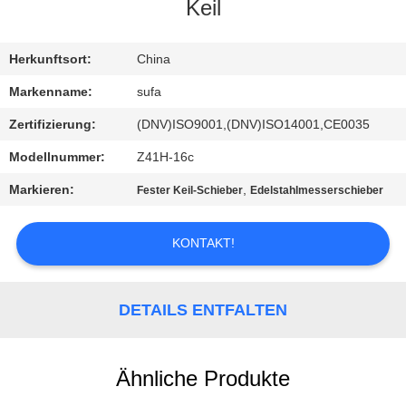
Keil
KONTAKT
MIT
Herkunftsort:
China
UNS
Markenname:
sufa
Zertifizierung:
(DNV)ISO9001,(DNV)ISO14001,CE0035
NEUIGKEITEN
Modellnummer:
Z41H-16c
Markieren:
,
Fester Keil-Schieber
Edelstahlmesserschieber
BITTE UM
EIN
KONTAKT!
ANGEBOT
DETAILS ENTFALTEN
SITEMAP
Ähnliche Produkte
DATENSCHUTZERKLÄRUNG