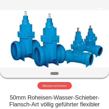
Ephood
Automation
Equipment
Co.,
Ltd..
All
Rights
Reserved.
ZU
HAUSE
PRODUKTE
ÜBER
UNS
WERKSBESICHTIGUNG
Wasserschieber
50mm Roheisen-Wasser-Schieber-
QUALITÄTSKONTROLLE
Flansch-Art völlig geführter flexibler