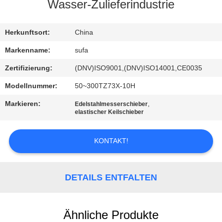
Wasser-Zulieferindustrie
KONTAKT
MIT
Herkunftsort:
China
UNS
Markenname:
sufa
Zertifizierung:
(DNV)ISO9001,(DNV)ISO14001,CE0035
NEUIGKEITEN
Modellnummer:
50~300TZ73X-10H
Markieren:
,
Edelstahlmesserschieber
BITTE UM
elastischer Keilschieber
EIN
KONTAKT!
ANGEBOT
SITEMAP
DETAILS ENTFALTEN
DATENSCHUTZERKLÄRUNG
Ähnliche Produkte