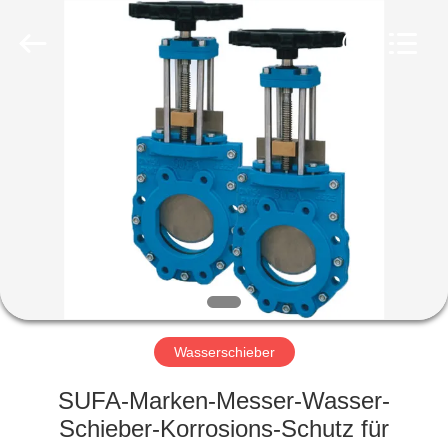
Ephood
Automation
Equipment
Co.,
Ltd..
All
Rights
Reserved.
ZU
HAUSE
PRODUKTE
ÜBER
UNS
WERKSBESICHTIGUNG
Wasserschieber
SUFA-Marken-Messer-Wasser-
QUALITÄTSKONTROLLE
Schieber-Korrosions-Schutz für