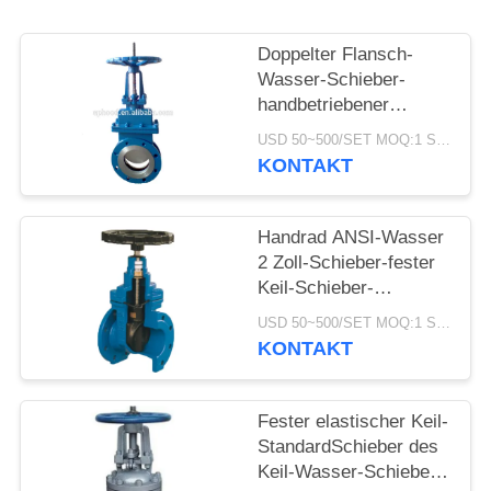
Doppelter Flansch-
Wasser-Schieber-
handbetriebener
Edelstahl-Messer-
USD 50~500/SET MOQ:1 Satz
Schieber
KONTAKT
Handrad ANSI-Wasser
2 Zoll-Schieber-fester
Keil-Schieber-
Handbetrieb
USD 50~500/SET MOQ:1 Satz
KONTAKT
Fester elastischer Keil-
StandardSchieber des
Keil-Wasser-Schieber-