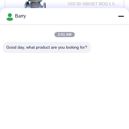
DN15-1000
USD 50~500/SET MOQ:1 Satz
KONTAKT
Barry
Beliebte Kategorien
Alle
2:51 AM
Good day, what product are you looking for?
Gas-Druckregler
Fisher Gas Regulator
Differenzdruckgeber
DSC-Dampfentlüfter
Edelstahl-Kugelventil
Wasserschieber
Edelstahlkugelventil
WasserDrosselventil