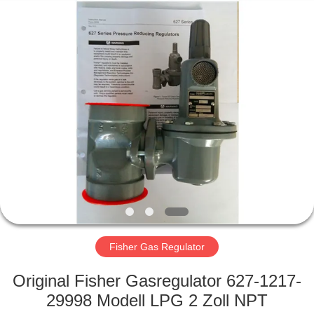
Ephood
Automation
Equipment
Co.,
Ltd..
All
Rights
Reserved.
ZU
HAUSE
PRODUKTE
ÜBER
UNS
WERKSBESICHTIGUNG
Fisher Gas Regulator
Original Fisher Gasregulator 627-1217-
QUALITÄTSKONTROLLE
29998 Modell LPG 2 Zoll NPT