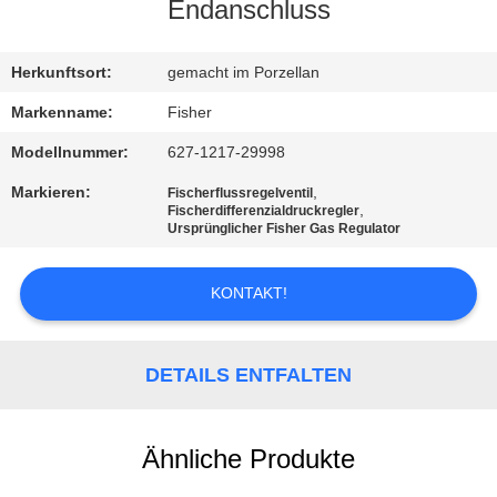
Endanschluss
KONTAKT
MIT
Herkunftsort:
gemacht im Porzellan
UNS
Markenname:
Fisher
Modellnummer:
627-1217-29998
NEUIGKEITEN
Markieren:
,
Fischerflussregelventil
,
Fischerdifferenzialdruckregler
Ursprünglicher Fisher Gas Regulator
BITTE UM
EIN
KONTAKT!
ANGEBOT
DETAILS ENTFALTEN
SITEMAP
Ähnliche Produkte
DATENSCHUTZERKLÄRUNG