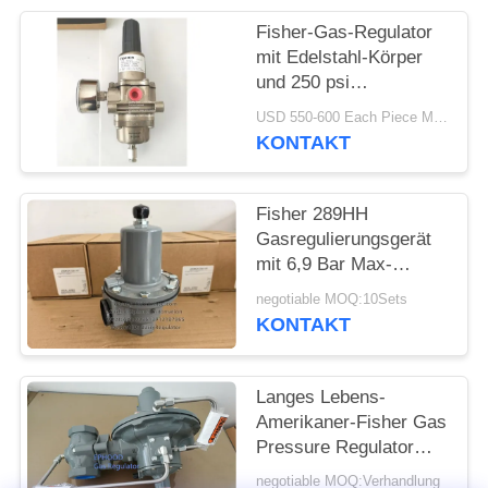
Fisher-Gas-Regulator
mit Edelstahl-Körper
und 250 psi
Einlassdruck für
USD 550-600 Each Piece MOQ:10sets
Offshore-Anwendungen
KONTAKT
Fisher 289HH
Gasregulierungsgerät
mit 6,9 Bar Max-
Eingangsdruck 45-75
negotiable MOQ:10Sets
psi Federbereich und
KONTAKT
Nitril-Diaphragma
Langes Lebens-
Amerikaner-Fisher Gas
Pressure Regulator
For-Feuer-u. -gas-
negotiable MOQ:Verhandlung