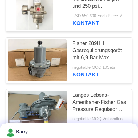
und 250 psi
Einlassdruck für
USD 550-600 Each Piece MOQ:10sets
Offshore-Anwendungen
KONTAKT
Fisher 289HH
Gasregulierungsgerät
mit 6,9 Bar Max-
Eingangsdruck 45-75
negotiable MOQ:10Sets
psi Federbereich und
KONTAKT
Nitril-Diaphragma
Langes Lebens-
Amerikaner-Fisher Gas
Pressure Regulator
For-Feuer-u. -gas-
negotiable MOQ:Verhandlung
Systeme 299H
KONTAKT
Barry