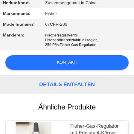
Herkunftsort:
Zusammengebaut in China
KONTAKT
Markenname:
Fisher
MIT
Modellnummer:
67CFR-239
UNS
Markieren:
,
Fischerreglerventil
,
Fischerdifferenzialdruckregler
250 P/in Fisher Gas Regulator
NEUIGKEITEN
KONTAKT!
BITTE UM
EIN
DETAILS ENTFALTEN
ANGEBOT
SITEMAP
Ähnliche Produkte
DATENSCHUTZERKLÄRUNG
Fisher-Gas-Regulator
mit Edelstahl-Körper