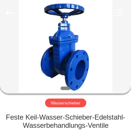
Ephood
Automation
Equipment
Co.,
Ltd..
All
Rights
Reserved.
ZU
HAUSE
PRODUKTE
ÜBER
UNS
WERKSBESICHTIGUNG
Wasserschieber
Feste Keil-Wasser-Schieber-Edelstahl-
QUALITÄTSKONTROLLE
Wasserbehandlungs-Ventile