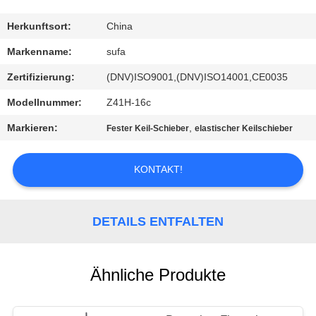
KONTAKT
Herkunftsort:
China
MIT
Markenname:
sufa
UNS
Zertifizierung:
(DNV)ISO9001,(DNV)ISO14001,CE0035
Modellnummer:
Z41H-16c
NEUIGKEITEN
Markieren:
,
Fester Keil-Schieber
elastischer Keilschieber
BITTE UM
KONTAKT!
EIN
ANGEBOT
DETAILS ENTFALTEN
SITEMAP
Ähnliche Produkte
DATENSCHUTZERKLÄRUNG