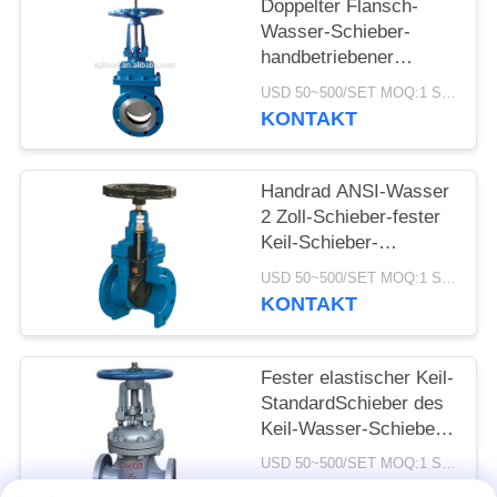
Doppelter Flansch-
Wasser-Schieber-
handbetriebener
Edelstahl-Messer-
USD 50~500/SET MOQ:1 Satz
Schieber
KONTAKT
Handrad ANSI-Wasser
2 Zoll-Schieber-fester
Keil-Schieber-
Handbetrieb
USD 50~500/SET MOQ:1 Satz
KONTAKT
Fester elastischer Keil-
StandardSchieber des
Keil-Wasser-Schieber-
DN15-1000
USD 50~500/SET MOQ:1 Satz
KONTAKT