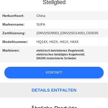
Stellglied
KONTAKT
MIT
Herkunftsort:
China
UNS
Markenname:
SUFA
Zertifizierung:
(DNV)ISO9001,(DNV)ISO14001,CE0035
NEUIGKEITEN
Modellnummer:
HQ14X, H42X, H41X, H44X
Markieren:
,
elektrisch betriebenes Regelventil
BITTE UM
,
elektrisches betätigtes Kugelventil
DN300 motorisierte Schieber
EIN
ANGEBOT
KONTAKT!
SITEMAP
DETAILS ENTFALTEN
DATENSCHUTZERKLÄRUNG