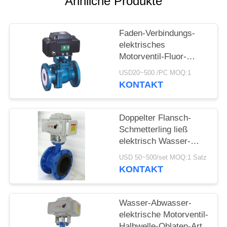
Ähnliche Produkte
Faden-Verbindungs-
elektrisches
Motorventil-Fluor-
gezeichnetes
USD20~500 /PC MOQ:1
Kugelventil
KONTAKT
Doppelter Flansch-
Schmetterling ließ
elektrisch Wasser-
Ventil-Standardgröße
USD 50~500/set MOQ:1 Satz
laufen
KONTAKT
Wasser-Abwasser-
elektrische Motorventil-
Halbwelle-Oblaten-Art