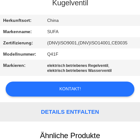
Kugelventil
KONTAKT
MIT
Herkunftsort:
China
UNS
Markenname:
SUFA
Zertifizierung:
(DNV)ISO9001,(DNV)ISO14001,CE0035
NEUIGKEITEN
Modellnummer:
Q41F
Markieren:
,
elektrisch betriebenes Regelventil
BITTE UM
elektrisch betriebenes Wasserventil
EIN
KONTAKT!
ANGEBOT
SITEMAP
DETAILS ENTFALTEN
DATENSCHUTZERKLÄRUNG
Ähnliche Produkte