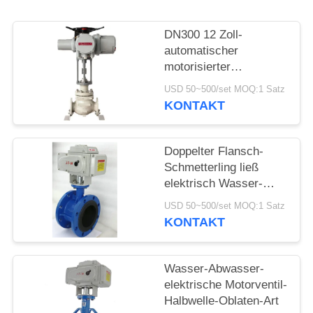
DN300 12 Zoll-
automatischer
motorisierter
StandardSchieber mit
USD 50~500/set MOQ:1 Satz
Stellglied
KONTAKT
Doppelter Flansch-
Schmetterling ließ
elektrisch Wasser-
Ventil-Standardgröße
USD 50~500/set MOQ:1 Satz
laufen
KONTAKT
Wasser-Abwasser-
elektrische Motorventil-
Halbwelle-Oblaten-Art