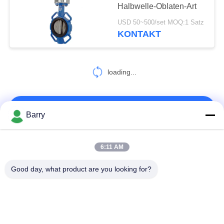
Halbwelle-Oblaten-Art
USD 50~500/set MOQ:1 Satz
KONTAKT
loading...
KONTAKT!
Barry
Beliebte Kategorien
Alle
6:11 AM
Good day, what product are you looking for?
Gas-Druckregler
Fisher Gas Regulator
Differenzdruckgeber
DSC-Dampfentlüfter