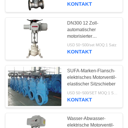
KONTAKT
KONTAKT
MIT
DN300 12 Zoll-
UNS
automatischer
motorisierter
StandardSchieber mit
NEUIGKEITEN
USD 50~500/set MOQ:1 Satz
Stellglied
KONTAKT
BITTE UM
SUFA-Marken-Flansch-
EIN
elektrisches Motorventil-
ANGEBOT
elastischer Sitzschieber
USD 50~500/SET MOQ:1 Satz
KONTAKT
SITEMAP
DATENSCHUTZERKLÄRUNG
Wasser-Abwasser-
elektrische Motorventil-