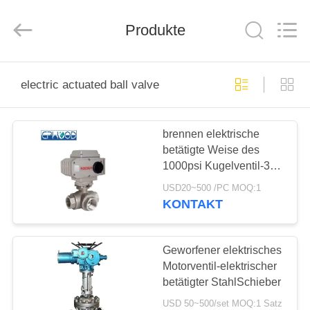
Ephood
Automation
Equipment
Co.,
Produkte
Ltd..
All
Rights
Reserved.
ZU
electric actuated ball valve
HAUSE
brennen elektrische
PRODUKTE
betätigte Weise des
1000psi Kugelventil-3
ÜBER
mit anti- heraus Stamm
USD20~500 /PC MOQ:1
durch
UNS
KONTAKT
WERKSBESICHTIGUNG
Geworfener elektrisches
Motorventil-elektrischer
betätigter StahlSchieber
QUALITÄTSKONTROLLE
USD 50~500/set MOQ:1 Satz