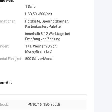
and AGB:
e:
1 Satz
USD 50~500/set
rmationen:
Holzkiste, Sperrholzkasten,
Kartonkasten, Palette
innerhalb 8-12 Werktage bei
Empfang von Zahlung
ngen:
T/T, Western Union,
MoneyGram, L/C
ial-Fähigkeit:
500 Sätze/Monat
en-Art
ruck:
PN10/16, 150-300LB