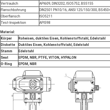
Vertraulich
API609, DIN3202, ISO5752, BS5155
Flanschbohrung
DIN2501 PN10/16, ANSI 125/150/300, BS4504
Oberflansch
ISO5211
Test-Inspektion
API598
Material:
Körper
Roheisen, duktiles Eisen, Kohlenstoffstahl, Edelstahl
Diskette
Duktiles Eisen, Kohlenstoffstahl, Edelstahl
Stamm
Edelstahl
Seat
EPDM, NBR, PTFE, VITON, HYPALON
O-Ring
EPDM, NBR