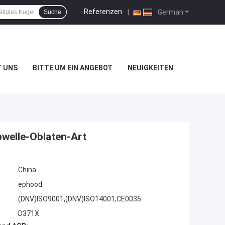
Referenzen
|
German
Suche
T UNS
BITTE UM EIN ANGEBOT
NEUIGKEITEN
welle-Oblaten-Art
China
ephood
(DNV)ISO9001,(DNV)ISO14001,CE0035
D371X