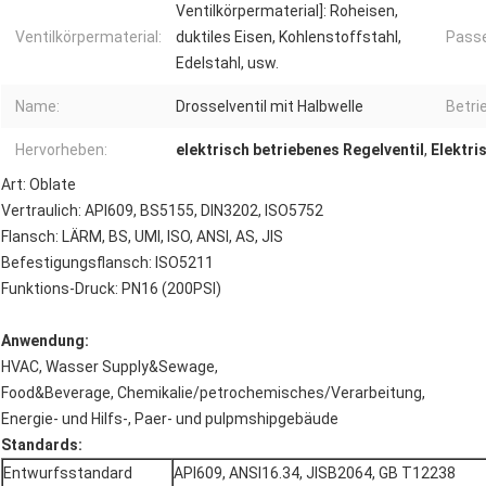
Ventilkörpermaterial]: Roheisen,
Ventilkörpermaterial:
duktiles Eisen, Kohlenstoffstahl,
Passe
Edelstahl, usw.
Name:
Drosselventil mit Halbwelle
Betri
Hervorheben:
elektrisch betriebenes Regelventil
,
Elektri
Art: Oblate
Vertraulich: API609, BS5155, DIN3202, ISO5752
Flansch: LÄRM, BS, UMI, ISO, ANSI, AS, JIS
Befestigungsflansch: ISO5211
Funktions-Druck: PN16 (200PSI)
Anwendung:
HVAC, Wasser Supply&Sewage,
Food&Beverage, Chemikalie/petrochemisches/Verarbeitung,
Energie- und Hilfs-, Paer- und pulpmshipgebäude
Standards:
Entwurfsstandard
API609, ANSI16.34, JISB2064, GB T12238