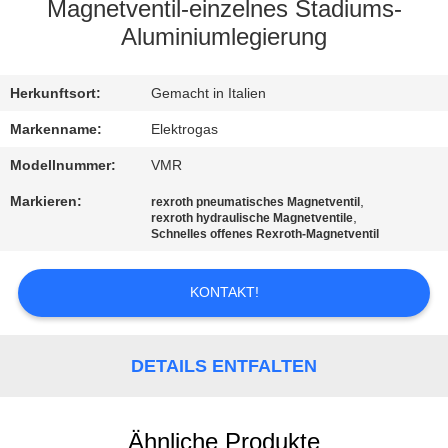
Magnetventil-einzelnes Stadiums-
KONTAKT
Aluminiumlegierung
MIT
Herkunftsort:
Gemacht in Italien
UNS
Markenname:
Elektrogas
NEUIGKEITEN
Modellnummer:
VMR
Markieren:
,
rexroth pneumatisches Magnetventil
,
rexroth hydraulische Magnetventile
BITTE UM
Schnelles offenes Rexroth-Magnetventil
EIN
ANGEBOT
KONTAKT!
SITEMAP
DETAILS ENTFALTEN
DATENSCHUTZERKLÄRUNG
Ähnliche Produkte