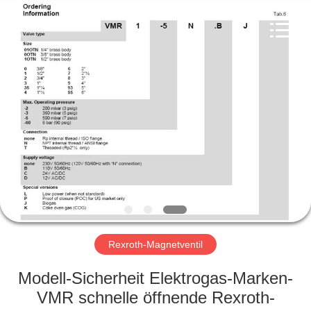
Ephood
Automation
Equipment
Co.,
Ltd..
All
Rights
Reserved.
ZU
HAUSE
PRODUKTE
ÜBER
UNS
WERKSBESICHTIGUNG
Rexroth-Magnetventil
Modell-Sicherheit Elektrogas-Marken-
QUALITÄTSKONTROLLE
VMR schnelle öffnende Rexroth-