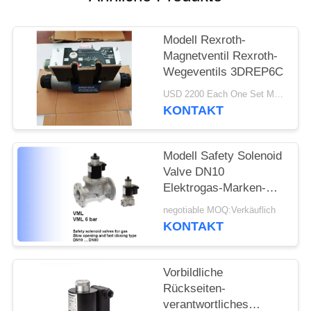
Modell Rexroth-
Magnetventil Rexroth-
Wegeventils 3DREP6C
USD 2200 Each One Set MOQ:2sets
KONTAKT
Modell Safety Solenoid
Valve DN10
Elektrogas-Marken-
VML zur Größe DN80
negotiable MOQ:Verkäuflich
KONTAKT
Vorbildliche
Rückseiten-
verantwortliches