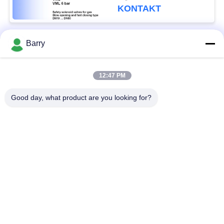
KONTAKT
Barry
Beliebte Kategorien
Alle
12:47 PM
Gas-Druckregler
Fisher Gas Regulator
Good day, what product are you looking for?
Differenzdruckgeber
DSC-Dampfentlüfter
Edelstahl-Kugelventil
Wasserschieber
Edelstahlkugelventil
WasserDrosselventil
Unterzeichnen