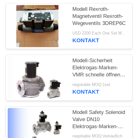
Modell Rexroth-
Magnetventil Rexroth-
Wegeventils 3DREP6C
USD 2200 Each One Set MOQ:2sets
KONTAKT
Modell-Sicherheit
Elektrogas-Marken-
VMR schnelle öffnende
Rexroth-Magnetventil-
negotiable MOQ:1set
einzelnes Stadiums-
KONTAKT
Aluminiumlegierung
Modell Safety Solenoid
Valve DN10
Elektrogas-Marken-
VML zur Größe DN80
negotiable MOQ:Verkäuflich