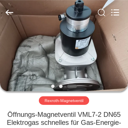
Ephood
Automation
Equipment
Co.,
Ltd..
All
Rights
Reserved.
ZU
HAUSE
PRODUKTE
ÜBER
UNS
WERKSBESICHTIGUNG
Rexroth-Magnetventil
Öffnungs-Magnetventil VML7-2 DN65
QUALITÄTSKONTROLLE
Elektrogas schnelles für Gas-Energie-