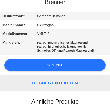
Brenner
KONTAKT
MIT
Herkunftsort:
Gemacht in Italien
UNS
Markenname:
Elektrogas
Modellnummer:
VML7-2
NEUIGKEITEN
Markieren:
,
rexroth pneumatisches Magnetventil
,
rexroth hydraulische Magnetventile
Schnelles Öffnung Rexroth-Magnetventil
BITTE UM
EIN
KONTAKT!
ANGEBOT
DETAILS ENTFALTEN
SITEMAP
Ähnliche Produkte
DATENSCHUTZERKLÄRUNG