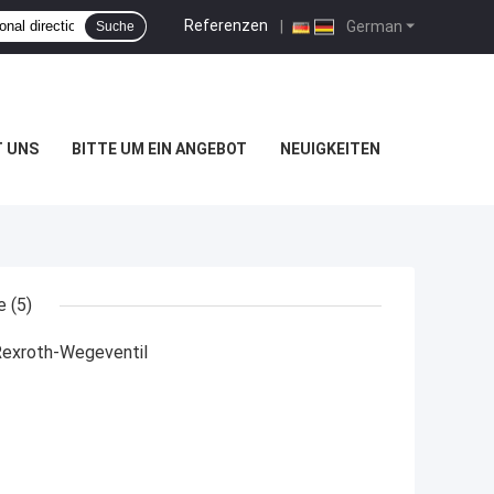
Referenzen
|
German
Suche
T UNS
BITTE UM EIN ANGEBOT
NEUIGKEITEN
e
(5)
Rexroth-Wegeventil