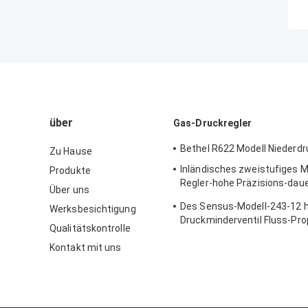
über
Gas-Druckregler
Bethel R622 Modell Niederdr
Zu Hause
Inländisches zweistufiges M
Produkte
Regler-hohe Präzisions-dau
Über uns
Gusskörper Sensus 496
Des Sensus-Modell-243-12 
Werksbesichtigung
Druckminderventil Fluss-Pro
Qualitätskontrolle
125psi
Kontakt mit uns