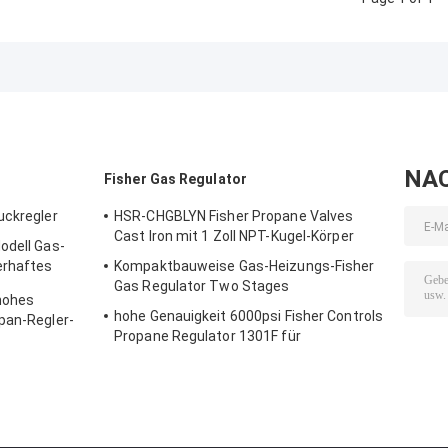
NA
Fisher Gas Regulator
uckregler
HSR-CHGBLYN Fisher Propane Valves
Cast Iron mit 1 Zoll NPT-Kugel-Körper
odell Gas-
erhaftes
Kompaktbauweise Gas-Heizungs-Fisher
Gas Regulator Two Stages
hohes
hohe Genauigkeit 6000psi Fisher Controls
pan-Regler-
Propane Regulator 1301F für
Kompression