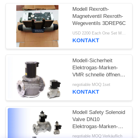
Modell Rexroth-
Magnetventil Rexroth-
Wegeventils 3DREP6C
USD 2200 Each One Set MOQ:2sets
KONTAKT
Modell-Sicherheit
Elektrogas-Marken-
VMR schnelle öffnende
Rexroth-Magnetventil-
negotiable MOQ:1set
einzelnes Stadiums-
KONTAKT
Aluminiumlegierung
Modell Safety Solenoid
Valve DN10
Elektrogas-Marken-
VML zur Größe DN80
negotiable MOQ:Verkäuflich