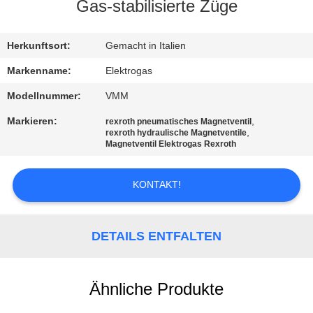
Gas-stabilisierte Züge
KONTAKT
MIT
Herkunftsort:
Gemacht in Italien
UNS
Markenname:
Elektrogas
Modellnummer:
VMM
NEUIGKEITEN
Markieren:
,
rexroth pneumatisches Magnetventil
,
rexroth hydraulische Magnetventile
Magnetventil Elektrogas Rexroth
BITTE UM
EIN
KONTAKT!
ANGEBOT
DETAILS ENTFALTEN
SITEMAP
Ähnliche Produkte
DATENSCHUTZERKLÄRUNG