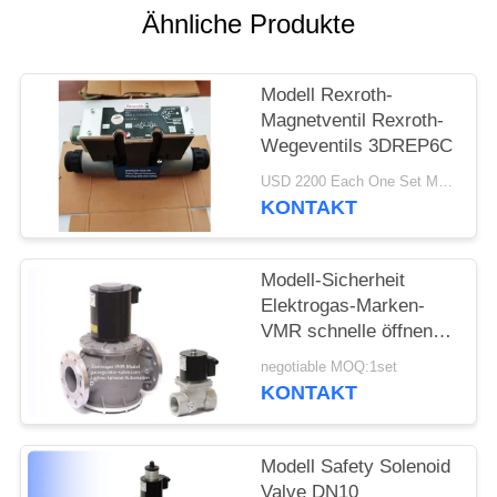
Ähnliche Produkte
Modell Rexroth-
Magnetventil Rexroth-
Wegeventils 3DREP6C
USD 2200 Each One Set MOQ:2sets
KONTAKT
Modell-Sicherheit
Elektrogas-Marken-
VMR schnelle öffnende
Rexroth-Magnetventil-
negotiable MOQ:1set
einzelnes Stadiums-
KONTAKT
Aluminiumlegierung
Modell Safety Solenoid
Valve DN10