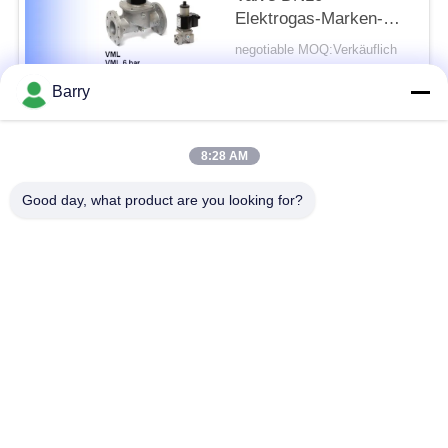
Elektrogas-Marken-
VML zur Größe DN80
negotiable MOQ:Verkäuflich
KONTAKT
Barry
Beliebte Kategorien
Alle
8:28 AM
Good day, what product are you looking for?
Gas-Druckregler
Fisher Gas Regulator
Differenzdruckgeber
DSC-Dampfentlüfter
Edelstahl-Kugelventil
Wasserschieber
Edelstahlkugelventil
WasserDrosselventil