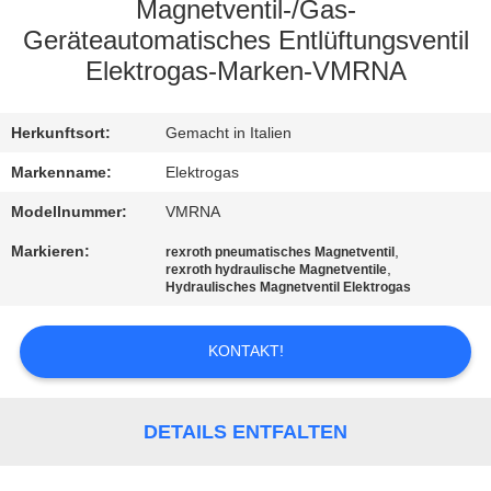
Magnetventil-/Gas-
KONTAKT
Geräteautomatisches Entlüftungsventil
Elektrogas-Marken-VMRNA
MIT
UNS
Herkunftsort:
Gemacht in Italien
Markenname:
Elektrogas
NEUIGKEITEN
Modellnummer:
VMRNA
BITTE UM
Markieren:
,
rexroth pneumatisches Magnetventil
,
rexroth hydraulische Magnetventile
EIN
Hydraulisches Magnetventil Elektrogas
ANGEBOT
KONTAKT!
SITEMAP
DETAILS ENTFALTEN
DATENSCHUTZERKLÄRUNG