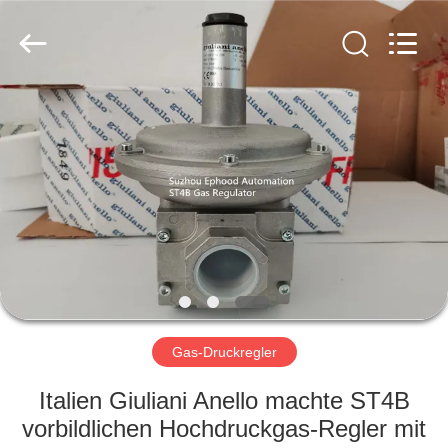
Ephood
Automation
Equipment
Co.,
Ltd..
All
Rights
Reserved.
ZU
HAUSE
PRODUKTE
ÜBER
UNS
WERKSBESICHTIGUNG
Gas-Druckregler
Italien Giuliani Anello machte ST4B
QUALITÄTSKONTROLLE
vorbildlichen Hochdruckgas-Regler mit