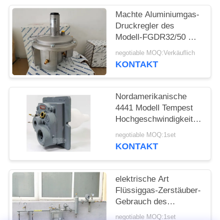
Machte Aluminiumgas-
Druckregler des
Modell-FGDR32/50 mit
errichtet im Filter
negotiable MOQ:Verkäuflich
Italien Giuliani Anello
KONTAKT
Nordamerikanische
4441 Modell Tempest
Hochgeschwindigkeitsgasbr
mit niedrigem NOx-
negotiable MOQ:1set
Ausstoß
KONTAKT
elektrische Art
Flüssiggas-Zerstäuber-
Gebrauch des
Heizwasser-220V am
negotiable MOQ:1set