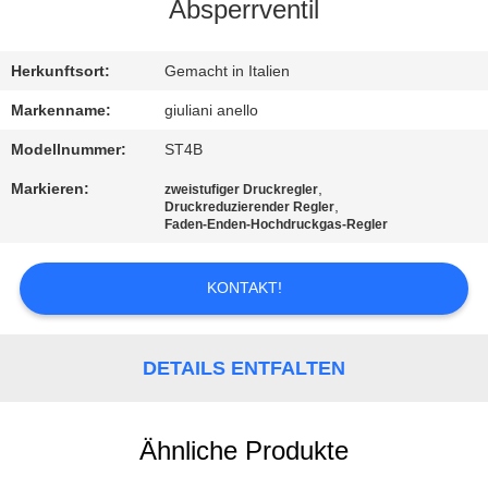
Absperrventil
KONTAKT
MIT
Herkunftsort:
Gemacht in Italien
UNS
Markenname:
giuliani anello
Modellnummer:
ST4B
NEUIGKEITEN
Markieren:
,
zweistufiger Druckregler
,
Druckreduzierender Regler
Faden-Enden-Hochdruckgas-Regler
BITTE UM
EIN
KONTAKT!
ANGEBOT
DETAILS ENTFALTEN
SITEMAP
Ähnliche Produkte
DATENSCHUTZERKLÄRUNG