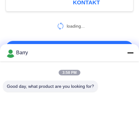
KONTAKT
Regler
loading...
KONTAKT!
Barry
Beliebte Kategorien
Alle
3:58 PM
Good day, what product are you looking for?
Gas-Druckregler
Fisher Gas Regulator
Differenzdruckgeber
DSC-Dampfentlüfter
Edelstahl-Kugelventil
Wasserschieber