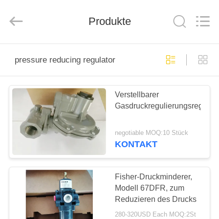
Ephood
Automation
Equipment
Co.,
Produkte
Ltd..
All
Rights
Reserved.
ZU
pressure reducing regulator
HAUSE
Verstellbarer
PRODUKTE
Gasdruckregulierungsregulier
ÜBER
negotiable MOQ:10 Stück
UNS
KONTAKT
WERKSBESICHTIGUNG
Fisher-Druckminderer,
Modell 67DFR, zum
Reduzieren des Drucks
QUALITÄTSKONTROLLE
280-320USD Each MOQ:2St