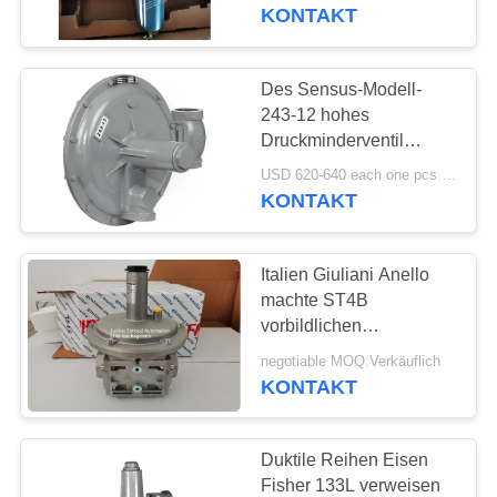
KONTAKT
KONTAKT
MIT
Des Sensus-Modell-
UNS
243-12 hohes
Druckminderventil
Fluss-Propan-Regler-
NEUIGKEITEN
USD 620-640 each one pcs MOQ:2pcs
125psi
KONTAKT
BITTE UM
Italien Giuliani Anello
EIN
machte ST4B
ANGEBOT
vorbildlichen
Hochdruckgas-Regler
negotiable MOQ:Verkäuflich
mit Absperrventil
KONTAKT
SITEMAP
DATENSCHUTZERKLÄRUNG
Duktile Reihen Eisen
Fisher 133L verweisen