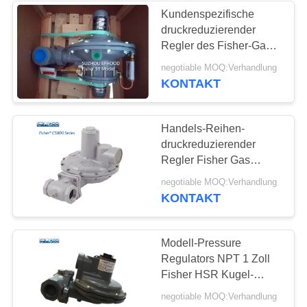
Kundenspezifische
druckreduzierender
Regler des Fisher-Gas-
Regler-99 mit Piloten
negotiable MOQ:Verhandlung
KONTAKT
Handels-Reihen-
druckreduzierender
Regler Fisher Gas
Regulators CS800
negotiable MOQ:Verhandlung
KONTAKT
Modell-Pressure
Regulators NPT 1 Zoll
Fisher HSR Kugel-
Körper-
negotiable MOQ:Verhandlung
druckreduzierender