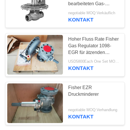
bearbeiteten Gas-
druckreduzierenden
negotiable MOQ:Verkäuflich
Regler
KONTAKT
Hoher Fluss Rate Fisher
Gas Regulator 1098-
EGR für ätzenden
Umwelt-Sauerstoff-
USD5800Each One Set MOQ:2sets
Service
KONTAKT
Fisher EZR
Druckminderer
negotiable MOQ:Verhandlung
KONTAKT