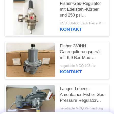
Fisher-Gas-Regulator
mit Edelstahl-Körper
und 250 psi
Einlassdruck für
USD 550-600 Each Piece MOQ:10sets
Offshore-Anwendungen
KONTAKT
Fisher 289HH
Gasregulierungsgerät
mit 6,9 Bar Max-
Eingangsdruck 45-75
negotiable MOQ:10Sets
psi Federbereich und
KONTAKT
Nitril-Diaphragma
Langes Lebens-
Amerikaner-Fisher Gas
Pressure Regulator
For-Feuer-u. -gas-
negotiable MOQ:Verhandlung
Systeme 299H