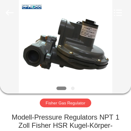
Ephood
Automation
Equipment
Co.,
Ltd..
All
Rights
Reserved.
ZU
HAUSE
PRODUKTE
ÜBER
UNS
WERKSBESICHTIGUNG
Fisher Gas Regulator
Modell-Pressure Regulators NPT 1
QUALITÄTSKONTROLLE
Zoll Fisher HSR Kugel-Körper-