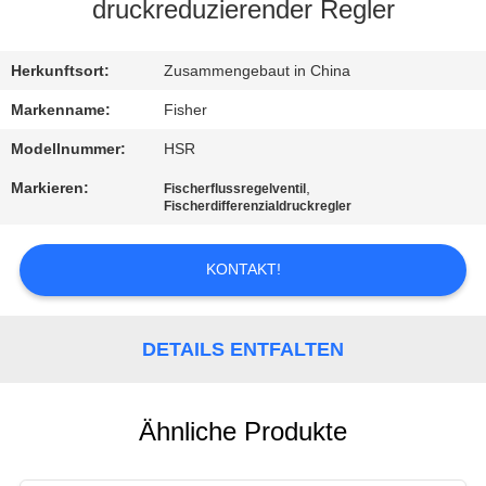
druckreduzierender Regler
KONTAKT
MIT
Herkunftsort:
Zusammengebaut in China
UNS
Markenname:
Fisher
Modellnummer:
HSR
NEUIGKEITEN
Markieren:
,
Fischerflussregelventil
Fischerdifferenzialdruckregler
BITTE UM
KONTAKT!
EIN
ANGEBOT
DETAILS ENTFALTEN
SITEMAP
Ähnliche Produkte
DATENSCHUTZERKLÄRUNG