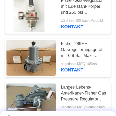
Fisher-Gas-Regulator
mit Edelstahl-Körper
und 250 psi
Einlassdruck für
USD 550-600 Each Piece MOQ:10sets
Offshore-Anwendungen
KONTAKT
Fisher 289HH
Gasregulierungsgerät
mit 6,9 Bar Max-
Eingangsdruck 45-75
negotiable MOQ:10Sets
psi Federbereich und
KONTAKT
Nitril-Diaphragma
Langes Lebens-
Amerikaner-Fisher Gas
Pressure Regulator
For-Feuer-u. -gas-
negotiable MOQ:Verhandlung
Systeme 299H
KONTAKT