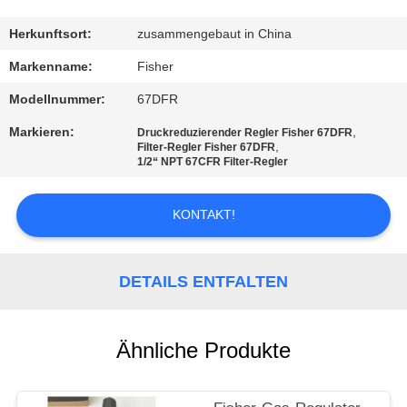
KONTAKT
Herkunftsort:
zusammengebaut in China
MIT
Markenname:
Fisher
UNS
Modellnummer:
67DFR
Markieren:
,
Druckreduzierender Regler Fisher 67DFR
NEUIGKEITEN
,
Filter-Regler Fisher 67DFR
1/2“ NPT 67CFR Filter-Regler
BITTE UM
KONTAKT!
EIN
ANGEBOT
DETAILS ENTFALTEN
SITEMAP
Ähnliche Produkte
DATENSCHUTZERKLÄRUNG