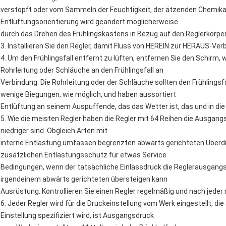
verstopft oder vom Sammeln der Feuchtigkeit, der ätzenden Chemikali
Entlüftungsorientierung wird geändert möglicherweise
durch das Drehen des Frühlingskastens in Bezug auf den Reglerkörper
3. Installieren Sie den Regler, damit Fluss von HEREIN zur HERAUS-Ver
4. Um den Frühlingsfall entfernt zu lüften, entfernen Sie den Schirm
Rohrleitung oder Schläuche an den Frühlingsfall an
Verbindung. Die Rohrleitung oder der Schläuche sollten den Frühlingsf
wenige Biegungen, wie möglich, und haben aussortiert
Entlüftung an seinem Auspuffende, das das Wetter ist, das und in di
5. Wie die meisten Regler haben die Regler mit 64 Reihen die Ausga
niedriger sind. Obgleich Arten mit
interne Entlastung umfassen begrenzten abwärts gerichteten Überdr
zusätzlichen Entlastungsschutz für etwas Service
Bedingungen, wenn der tatsächliche Einlassdruck die Reglerausgan
irgendeinem abwärts gerichteten übersteigen kann
Ausrüstung. Kontrollieren Sie einen Regler regelmäßig und nach jede
6. Jeder Regler wird für die Druckeinstellung vom Werk eingestellt, di
Einstellung spezifiziert wird, ist Ausgangsdruck