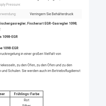
pply Pressure:
erwendung:
Verringern Sie Behälterdruck
ischergasregler
,
Fischerart EGR-Gasregler 1098
,
R
rs 1098-EGR
pe 1098-EGR
uckregelung in einer großen Vielfalt von
iekesseln, zu den Öfen, zu den Öfen und zu den
 und Schulen. Sie werden auch im Betriebsflugdienst
mer
Frühlings-Farbe
Rot
Silber