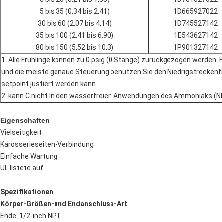
5 bis 35 (0,34 bis 2,41)
1D665927022
30 bis 60 (2,07 bis 4,14)
1D745527142
35 bis 100 (2,41 bis 6,90)
1E543627142
80 bis 150 (5,52 bis 10,3)
1P901327142
1. Alle Frühlinge können zu 0 psig (0 Stange) zurückgezogen werden. 
und die meiste genaue Steuerung benutzen Sie den Niedrigstreckenfrü
setpoint justiert werden kann.
2. kann C nicht in den wasserfreien Anwendungen des Ammoniaks (N
Eigenschaften
Vielseitigkeit
Karosserieseiten-Verbindung
Einfache Wartung
UL listete auf
Spezifikationen
Körper-Größen-und Endanschluss-Art
Ende: 1/2-inch NPT