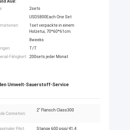
and AGB:
e:
2sets
USD5800Each One Set
rmationen:
1set verpackte in einem
Holzetui, 70*60*61cm.
8weeks
ngen:
T/T
ial-Fähigkeit:
200sets jeder Monat
nden Umwelt-Sauerstoff-Service
2" Flansch Class300
de Connetion:
ximaler Pilot
Stange 600 psig/41,4