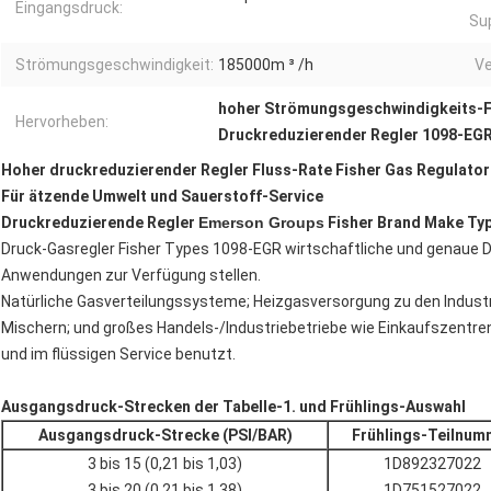
Eingangsdruck:
Su
Strömungsgeschwindigkeit:
185000m ³ /h
V
hoher Strömungsgeschwindigkeits-F
Hervorheben:
Druckreduzierender Regler 1098-EG
Hoher druckreduzierender Regler Fluss-Rate Fisher Gas Regulato
Für ätzende Umwelt und Sauerstoff-Service
Druckreduzierende
Regler
Emerson Groups
Fisher Brand Make Ty
Druck-Gasregler Fisher Types 1098-EGR wirtschaftliche und genaue Dr
Anwendungen zur Verfügung stellen.
Natürliche Gasverteilungssysteme; Heizgasversorgung zu den Industr
Mischern; und großes Handels-/Industriebetriebe wie Einkaufszentren
und im flüssigen Service benutzt.
Ausgangsdruck-Strecken der Tabelle-1. und Frühlings-Auswahl
Ausgangsdruck-Strecke (PSI/BAR)
Frühlings-Teilnum
3 bis 15 (0,21 bis 1,03)
1D892327022
3 bis 20 (0,21 bis 1,38)
1D751527022