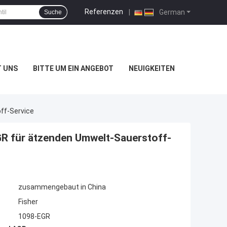
Referenzen
|
German
Suche
T UNS
BITTE UM EIN ANGEBOT
NEUIGKEITEN
ff-Service
GR für ätzenden Umwelt-Sauerstoff-
zusammengebaut in China
Fisher
1098-EGR