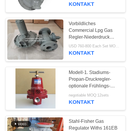
125psi
KONTAKT
KONTAKT
MIT
Vorbildliches
UNS
Commercial Lpg Gas
Regler-Niederdruck
ANSI 125 Sensus 243-
NEUIGKEITEN
USD 760-800 Each Set MOQ:1set
8-6
KONTAKT
BITTE UM
Modell-1. Stadiums-
EIN
Propan-Druckregler-
ANGEBOT
optionale Frühlings-
Strecke Rego 1584 für
negotiable MOQ:12sets
LPG-Gasbrenner
KONTAKT
SITEMAP
DATENSCHUTZERKLÄRUNG
Stahl-Fisher Gas
Regulator Withs 161EB