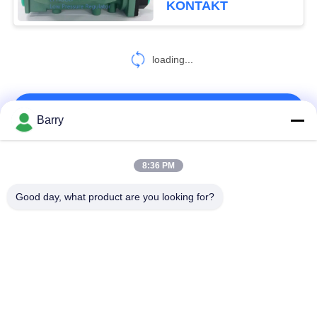
KONTAKT
loading...
KONTAKT!
Barry
Beliebte Kategorien
Alle
8:36 PM
Good day, what product are you looking for?
Gas-Druckregler
Fisher Gas Regulator
Differenzdruckgeber
DSC-Dampfentlüfter
Edelstahl-Kugelventil
Wasserschieber