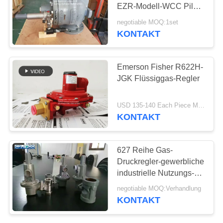
EZR-Modell-WCC Pilot-
Valve High Flow-Rate
negotiable MOQ:1set
KONTAKT
Emerson Fisher R622H-
JGK Flüssiggas-Regler
USD 135-140 Each Piece MOQ:10SETS
KONTAKT
627 Reihe Gas-
Druckregler-gewerbliche
industrielle Nutzungs-
hohe Kapazitäts-
negotiable MOQ:Verhandlung
KONTAKT